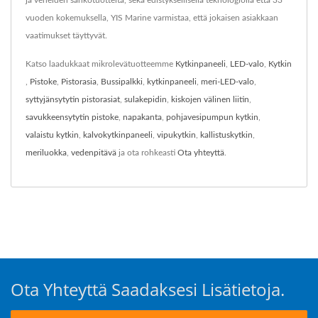
ja veneiden sähkötuotteita, sekä edistyksellisellä teknologiolla että 33
vuoden kokemuksella, YIS Marine varmistaa, että jokaisen asiakkaan
vaatimukset täyttyvät.
Katso laadukkaat mikrolevätuotteemme
Kytkinpaneeli
,
LED-valo
,
Kytkin
,
Pistoke
,
Pistorasia
,
Bussipalkki
,
kytkinpaneeli
,
meri-LED-valo
,
syttyjänsytytin pistorasiat
,
sulakepidin
,
kiskojen välinen liitin
,
savukkeensytytin pistoke
,
napakanta
,
pohjavesipumpun kytkin
,
valaistu kytkin
,
kalvokytkinpaneeli
,
vipukytkin
,
kallistuskytkin
,
meriluokka
,
vedenpitävä
ja ota rohkeasti
Ota yhteyttä
.
Ota Yhteyttä Saadaksesi Lisätietoja.