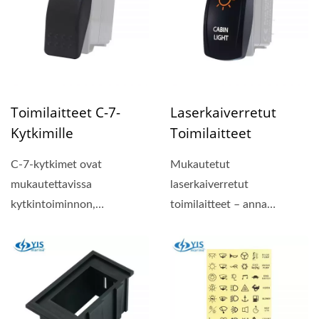
Toimilaitteet C-7-
Laserkaiverretut
Kytkimille
Toimilaitteet
C-7-kytkimet ovat
Mukautetut
mukautettavissa
laserkaiverretut
kytkintoiminnon,
toimilaitteet – anna
nastakokoonpanon, kannen
symbolisi ja tekstisi loistaa!
tyypin, valopalkkien...
Taustavalaistun...