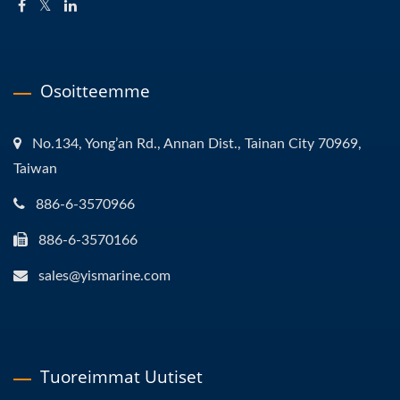
Osoitteemme
No.134, Yong’an Rd., Annan Dist., Tainan City 70969,
Taiwan
886-6-3570966
886-6-3570166
sales@yismarine.com
Tuoreimmat Uutiset