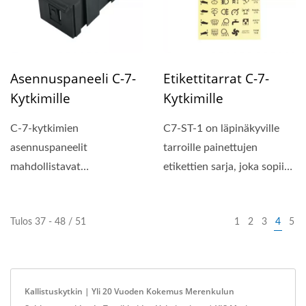
Asennuspaneeli C-7-
Etikettitarrat C-7-
Kytkimille
Kytkimille
C-7-kytkimien
C7-ST-1 on läpinäkyville
asennuspaneelit
tarroille painettujen
mahdollistavat
etikettien sarja, joka sopii
kytkintaulujen
C-7-kytkimiin,...
laajentamisen niin moneen
Tulos 37 - 48 / 51
1
2
3
4
5
kytkimeen...
Kallistuskytkin | Yli 20 Vuoden Kokemus Merenkulun