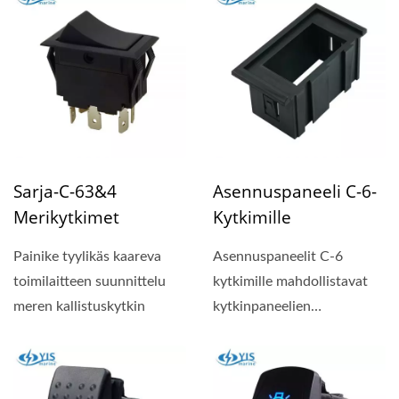
Sarja-C-63&4
Asennuspaneeli C-6-
Merikytkimet
Kytkimille
Painike tyylikäs kaareva
Asennuspaneelit C-6
toimilaitteen suunnittelu
kytkimille mahdollistavat
meren kallistuskytkin
kytkinpaneelien
laajentamisen niin monella
kytkimellä...