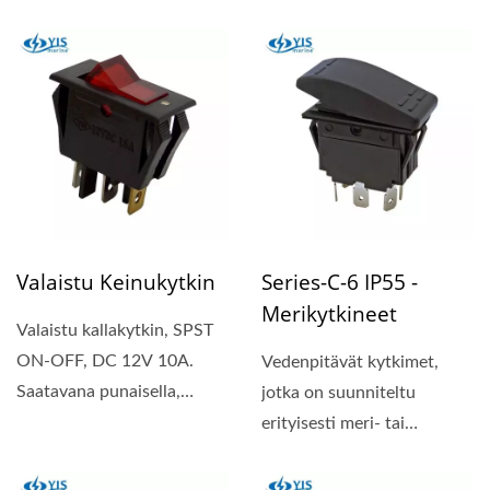
sääolosuhteiltaan...
Valaistu Keinukytkin
Series-C-6 IP55 -
Merikytkineet
Valaistu kallakytkin, SPST
ON-OFF, DC 12V 10A.
Vedenpitävät kytkimet,
Saatavana punaisella,
jotka on suunniteltu
vihreällä, sinisellä...
erityisesti meri- tai
ulkokäyttöön