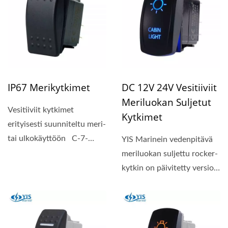
IP67 Merikytkimet
DC 12V 24V Vesitiiviit
Meriluokan Suljetut
Vesitiiviit kytkimet
Kytkimet
erityisesti suunniteltu meri-
tai ulkokäyttöön C-7-
YIS Marinein vedenpitävä
kytkimet ovat...
meriluokan suljettu rocker-
kytkin on päivitetty versio
C-6-kytkimistä....