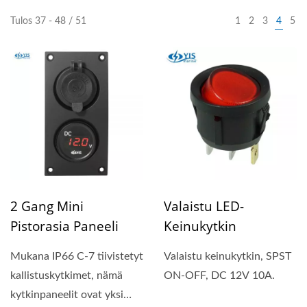
Tulos 37 - 48 / 51
1
2
3
4
5
2 Gang Mini
Valaistu LED-
Pistorasia Paneeli
Keinukytkin
Mukana IP66 C-7 tiivistetyt
Valaistu keinukytkin, SPST
kallistuskytkimet, nämä
ON-OFF, DC 12V 10A.
kytkinpaneelit ovat yksi