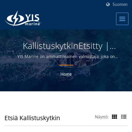
Suomen
KallistuskytkinEtsitty |
Taiwanin Vedenpitävät
YIS Marine on ammattimainen valmistaja, joka on
omistautunut tarjoamaan korkealaatuisia sähkö- ja
Kytkinpaneelit Veneille
elektroniikkatuotteita jakelijoille, tukkukauppiaille,
Home
Valmistaja | YIS Marine
vähittäiskauppiaille ja veneenrakentajille
meriteollisuudessa yli 30 vuoden ajan.
Etsiä Kallistuskytkin
Näyttö: