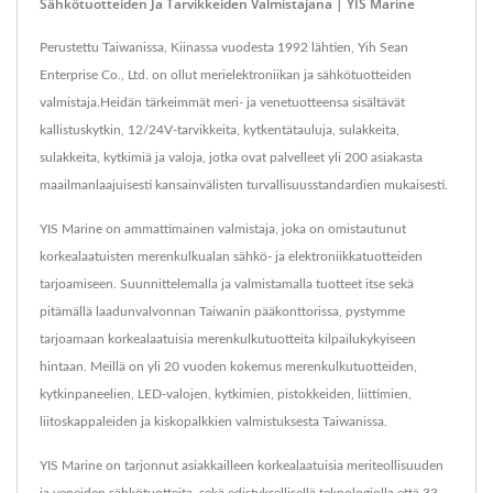
Sähkötuotteiden Ja Tarvikkeiden Valmistajana | YIS Marine
Perustettu Taiwanissa, Kiinassa vuodesta 1992 lähtien, Yih Sean
Enterprise Co., Ltd. on ollut merielektroniikan ja sähkötuotteiden
valmistaja.Heidän tärkeimmät meri- ja venetuotteensa sisältävät
kallistuskytkin, 12/24V-tarvikkeita, kytkentätauluja, sulakkeita,
sulakkeita, kytkimiä ja valoja, jotka ovat palvelleet yli 200 asiakasta
maailmanlaajuisesti kansainvälisten turvallisuusstandardien mukaisesti.
YIS Marine on ammattimainen valmistaja, joka on omistautunut
korkealaatuisten merenkulkualan sähkö- ja elektroniikkatuotteiden
tarjoamiseen. Suunnittelemalla ja valmistamalla tuotteet itse sekä
pitämällä laadunvalvonnan Taiwanin pääkonttorissa, pystymme
tarjoamaan korkealaatuisia merenkulkutuotteita kilpailukykyiseen
hintaan. Meillä on yli 20 vuoden kokemus merenkulkutuotteiden,
kytkinpaneelien, LED-valojen, kytkimien, pistokkeiden, liittimien,
liitoskappaleiden ja kiskopalkkien valmistuksesta Taiwanissa.
YIS Marine on tarjonnut asiakkailleen korkealaatuisia meriteollisuuden