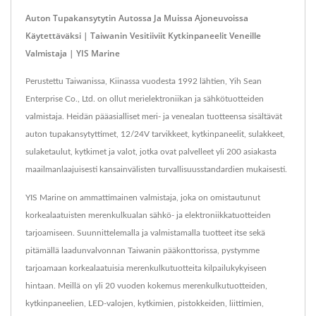
Auton Tupakansytytin Autossa Ja Muissa Ajoneuvoissa
Käytettäväksi | Taiwanin Vesitiiviit Kytkinpaneelit Veneille
Valmistaja | YIS Marine
Perustettu Taiwanissa, Kiinassa vuodesta 1992 lähtien, Yih Sean
Enterprise Co., Ltd. on ollut merielektroniikan ja sähkötuotteiden
valmistaja. Heidän pääasialliset meri- ja venealan tuotteensa sisältävät
auton tupakansytyttimet, 12/24V tarvikkeet, kytkinpaneelit, sulakkeet,
sulaketaulut, kytkimet ja valot, jotka ovat palvelleet yli 200 asiakasta
maailmanlaajuisesti kansainvälisten turvallisuusstandardien mukaisesti.
YIS Marine on ammattimainen valmistaja, joka on omistautunut
korkealaatuisten merenkulkualan sähkö- ja elektroniikkatuotteiden
tarjoamiseen. Suunnittelemalla ja valmistamalla tuotteet itse sekä
pitämällä laadunvalvonnan Taiwanin pääkonttorissa, pystymme
tarjoamaan korkealaatuisia merenkulkutuotteita kilpailukykyiseen
hintaan. Meillä on yli 20 vuoden kokemus merenkulkutuotteiden,
kytkinpaneelien, LED-valojen, kytkimien, pistokkeiden, liittimien,