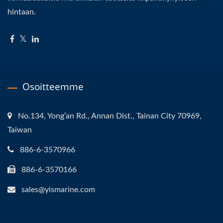
hintaan.
Osoitteemme
No.134, Yong’an Rd., Annan Dist., Tainan City 70969,
Taiwan
886-6-3570966
886-6-3570166
sales@yismarine.com