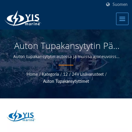
Suomen
Auton Tupakansytytin Pää
Suojalla - AL301 | Meren
Auton tupakansytytin autossa ja muissa ajoneuvoissa
käytettäväksi | Tervetuloa YIS Marine - meren
Sulakekotelot - Meren
sähkötuotteiden valmistaja Taiwanissa.
Home
/
Kategoria
/
12 / 24V Lisävarusteet
/
Sähkötuotteiden Valmistaja
Auton Tupakansytyttimet
| YIS Marine