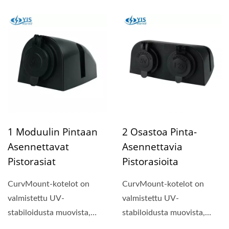
esilankoitettu #16 6"
mahdollistaa uusimpien
johdolla....
iPad-mallien...
1 Moduulin Pintaan
2 Osastoa Pinta-
Asennettavat
Asennettavia
Pistorasiat
Pistorasioita
CurvMount-kotelot on
CurvMount-kotelot on
valmistettu UV-
valmistettu UV-
stabiloidusta muovista,
stabiloidusta muovista,
jossa on vesitiivis tiiviste ja
jossa on vesitiivis tiiviste ja