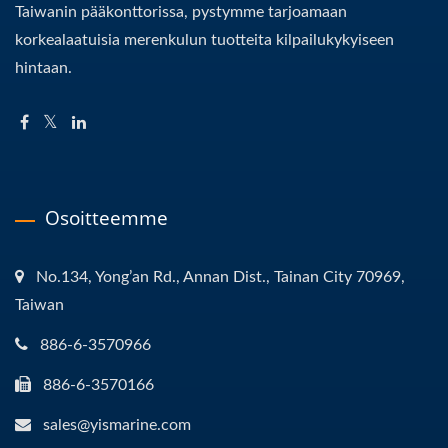
Taiwanin pääkonttorissa, pystymme tarjoamaan
korkealaatuisia merenkulun tuotteita kilpailukykyiseen
hintaan.
Osoitteemme
No.134, Yong’an Rd., Annan Dist., Tainan City 70969,
Taiwan
886-6-3570966
886-6-3570166
sales@yismarine.com