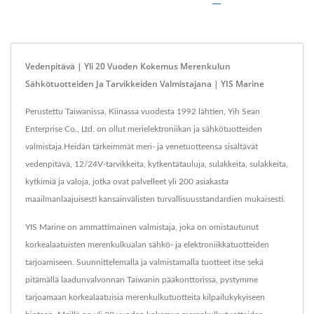
Vedenpitävä | Yli 20 Vuoden Kokemus Merenkulun
Sähkötuotteiden Ja Tarvikkeiden Valmistajana | YIS Marine
Perustettu Taiwanissa, Kiinassa vuodesta 1992 lähtien, Yih Sean
Enterprise Co., Ltd. on ollut merielektroniikan ja sähkötuotteiden
valmistaja.Heidän tärkeimmät meri- ja venetuotteensa sisältävät
vedenpitävä, 12/24V-tarvikkeita, kytkentätauluja, sulakkeita, sulakkeita,
kytkimiä ja valoja, jotka ovat palvelleet yli 200 asiakasta
maailmanlaajuisesti kansainvälisten turvallisuusstandardien mukaisesti.
YIS Marine on ammattimainen valmistaja, joka on omistautunut
korkealaatuisten merenkulkualan sähkö- ja elektroniikkatuotteiden
tarjoamiseen. Suunnittelemalla ja valmistamalla tuotteet itse sekä
pitämällä laadunvalvonnan Taiwanin pääkonttorissa, pystymme
tarjoamaan korkealaatuisia merenkulkutuotteita kilpailukykyiseen