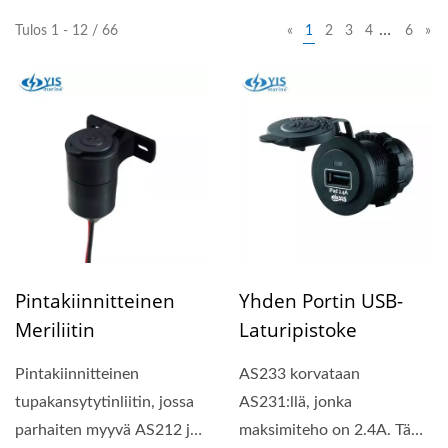
…
Tulos 1 - 12 / 66
«
1
2
3
4
6
»
Pintakiinnitteinen
Yhden Portin USB-
Meriliitin
Laturipistoke
Pintakiinnitteinen
AS233 korvataan
tupakansytytinliitin, jossa
AS231:llä, jonka
parhaiten myyvä AS212 ja
maksimiteho on 2.4A. Tämä