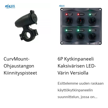
suojakorkit...
suojakorkit...
CurvMount-
6P Kytkinpaneeli
Ohjaustangon
Kaksivärisen LED-
Kiinnityspisteet
Värin Versiolla
Esittelemme uuden raskaan
käyttökytkinpaneelin
suunnittelun, jossa on
kompakti paneelin koko...