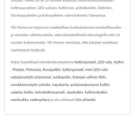
hintaan. Meillä on yli 20 vuoden kokemus merenkulkutuotteiden,
kytkinpaneelien, LED-valojen, kytkimien, pistokkeiden, liittimien,
liitoskappaleiden ja kiskopalkkien valmistuksesta Taiwanissa.
YIS Marine on tarjonnut asiakkailleen korkealaatuisia meriteollisuuden
ja veneiden sähkötuotteita, sekä edistyksellisellä teknologiolla että 33
vuoden kokemuksella, YIS Marine varmistaa, että jokaisen asiakkaan
vaatimukset täyttyvät.
Katso laadukkaat mikrolevätuotteemme
Kytkinpaneeli
,
LED-valo
,
Kytkin
,
Pistoke
,
Pistorasia
,
Bussipalkki
,
kytkinpaneeli
,
meri-LED-valo
,
syttyjänsytytin pistorasiat
,
sulakepidin
,
kiskojen välinen liitin
,
savukkeensytytin pistoke
,
napakanta
,
pohjavesipumpun kytkin
,
valaistu kytkin
,
kalvokytkinpaneeli
,
vipukytkin
,
kallistuskytkin
,
meriluokka
,
vedenpitävä
ja ota rohkeasti
Ota yhteyttä
.