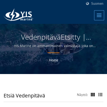
Suomen
VedenpitäväEtsitty |
Taiwanin Vedenpitävät
YIS Marine on ammattimainen valmistaja, joka on
omistautunut tarjoamaan korkealaatuisia sähkö- ja
Kytkinpaneelit Veneille
elektroniikkatuotteita jakelijoille, tukkukauppiaille,
Home
Valmistaja | YIS Marine
vähittäiskauppiaille ja veneenrakentajille
meriteollisuudessa yli 30 vuoden ajan.
Etsiä Vedenpitävä
Näyttö: