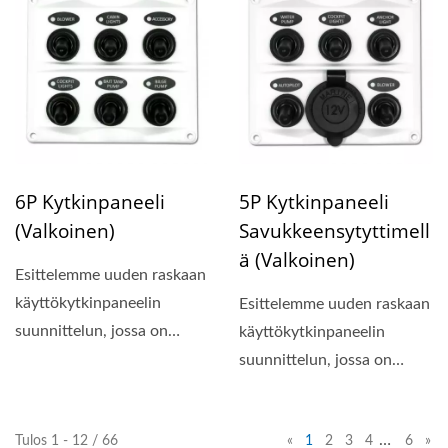
6P Kytkinpaneeli
5P Kytkinpaneeli
(valkoinen)
Savukkeensytyttimell
Ä (valkoinen)
Esittelemme uuden raskaan
käyttökytkinpaneelin
Esittelemme uuden raskaan
suunnittelun, jossa on
käyttökytkinpaneelin
kompakti paneelin koko...
suunnittelun, jossa on
kompakti paneelin koko...
…
Tulos 1 - 12 / 66
«
1
2
3
4
6
»