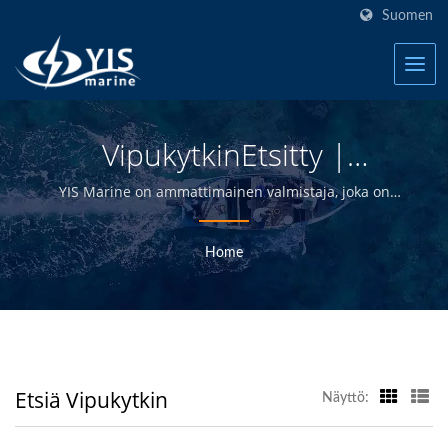
Suomen
VipukytkinEtsitty |
Taiwanin Vedenpitävät
YIS Marine on ammattimainen valmistaja, joka on
omistautunut tarjoamaan korkealaatuisia sähkö- ja
Kytkinpaneelit Veneille
elektroniikkatuotteita jakelijoille, tukkukauppiaille,
Home
Valmistaja | YIS Marine
vähittäiskauppiaille ja veneenrakentajille
meriteollisuudessa yli 30 vuoden ajan.
Etsiä Vipukytkin
Näyttö: