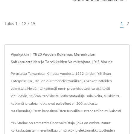
(AUTO-POIS-AUTO)
SP2221BF...
Tulos 1 - 12 / 19
1
2
Vipukytkin | Yli 20 Vuoden Kokemus Merenkulun
Sähkötuotteiden Ja Tarvikkeiden Valmistajana | YIS Marine
Perustettu Taiwanissa, Kiinassa vuodesta 1992 lähtien, Yih Sean
Enterprise Co., Ltd. on ollut merielektroniikan ja sähkötuotteiden
valmistaja.Heidän tärkeimmät meri- ja venetuotteensa sisältävät
vipukytkin, 12/24V-tarvikkeita, kytkentätauluja, sulakkeita, sulakkeita,
kytkimiä ja valoja, jotka ovat palvelleet yli 200 asiakasta
maailmanlaajuisesti kansainvälisten turvallisuusstandardien mukaisesti.
YIS Marine on ammattimainen valmistaja, joka on omistautunut
korkealaatuisten merenkulkualan sähkö- ja elektroniikkatuotteiden