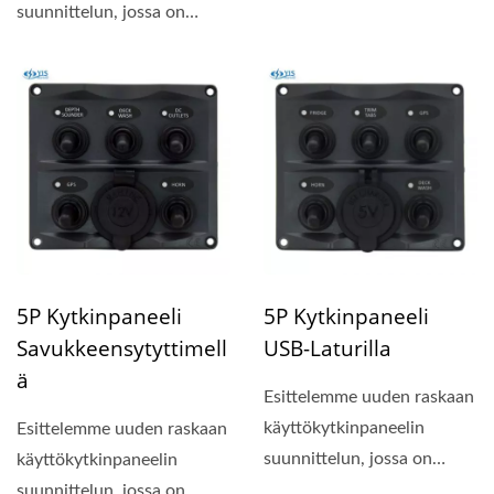
suunnittelun, jossa on
kompakti paneelin koko...
5P Kytkinpaneeli
5P Kytkinpaneeli
Savukkeensytyttimell
USB-Laturilla
Ä
Esittelemme uuden raskaan
käyttökytkinpaneelin
Esittelemme uuden raskaan
suunnittelun, jossa on
käyttökytkinpaneelin
kompakti paneelin koko...
suunnittelun, jossa on