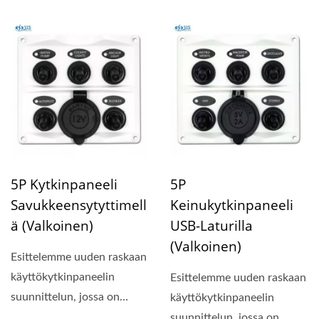
kompakti paneelin koko...
5P Kytkinpaneeli
5P
Savukkeensytyttimell
Keinukytkinpaneeli
Ä (valkoinen)
USB-Laturilla
(valkoinen)
Esittelemme uuden raskaan
käyttökytkinpaneelin
Esittelemme uuden raskaan
suunnittelun, jossa on
käyttökytkinpaneelin
kompakti paneelin koko...
suunnittelun, jossa on