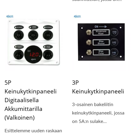
kompakti paneelin koko...
5P
3P
Keinukytkinpaneeli
Keinukytkinpaneeli
Digitaalisella
3-osainen bakeliitin
Akkumittarilla
keinukytkinpaneeli, jossa
(valkoinen)
on 5A:n sulake
esiasennettu. Roiskeveden
Esittelemme uuden raskaan