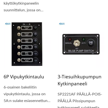
estävä...
käyttökytkinpaneelin
suunnittelun, jossa on
kompakti paneelin koko...
6P Vipukytkintaulu
3-Tiesuihkupumpun
Kytkinpaneeli
6-osainen bakeliitin
vipukytkintaulu, jossa on
SP2221AF PÄÄLLÄ-POIS-
5A:n sulake esiasennettuna.
PÄÄLLÄ Pilssipumpun
Roiskeveden estävä...
kytkinpaneeli sulakkeella