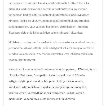
tarjoamiseen. Suunnittelemalla ja valmistamalla tuotteet itse sekä
pitämällä laadunvalvonnan Taiwanin pääkonttorissa, pystymme
tarjoamaan korkealaatuisia merenkulkutuotteita kilpailukykyiseen
hintaan. Meillä on yli 20 vuoden kokemus merenkulkutuotteiden,
kytkinpaneelien, LED-valojen, kytkimien, pistokkeiden, liittimien,
liitoskappaleiden ja kiskopalkkien valmistuksesta Taiwanissa.
YIS Marine on tarjonnut asiakkailleen korkealaatuisia meriteollisuuden
ja veneiden sähkötuotteita, sekä edistyksellisellä teknologiolla että 33
vuoden kokemuksella, YIS Marine varmistaa, että jokaisen asiakkaan
vaatimukset täyttyvät.
Katso laadukkaat mikrolevätuotteemme
Kytkinpaneeli
,
LED-valo
,
Kytkin
,
Pistoke
,
Pistorasia
,
Bussipalkki
,
kytkinpaneeli
,
meri-LED-valo
,
syttyjänsytytin pistorasiat
,
sulakepidin
,
kiskojen välinen liitin
,
savukkeensytytin pistoke
,
napakanta
,
pohjavesipumpun kytkin
,
valaistu kytkin
,
kalvokytkinpaneeli
,
vipukytkin
,
kallistuskytkin
,
meriluokka
,
vedenpitävä
ja ota rohkeasti
Ota yhteyttä
.