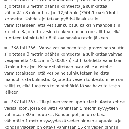
IPX5 tai IP55 - Vesihuuhtelutesti: pronssinen suutin
sijoitetaan 3 metrin päähän kohteesta ja suihkuttaa
vähintään 3 minuutin ajan 12,5L/min (750L/h) vettä kohti
kohdetta. Kohde sijoitetaan pyörivälle alustalle
varmistaakseen, että vesisuihku osuu kaikkiin mahdollisiin
kulmiin. Rajoitettu vesien tunkeutuminen on sallittua, eikä
tuotteen toimintahäiriöitä saa havaita testin jälkeen.
IPX6 tai IP66 - Vahva vesipaineen testi: pronssinen suutin
sijoitetaan 3 metrin päähän kohteesta ja suihkuttaa vahvaa
vesipainetta 100L/min (6 000L/h) kohti kohdetta vähintään
3 minuutin ajan. Kohde sijoitetaan pyörivälle alustalle
varmistaakseen, että vesipaine suihkutetaan kaikista
mahdollisista kulmista. Rajoitettu vesien tunkeutuminen on
sallittua, eikä tuotteen toimintahäiriöitä saa havaita testin
jälkeen.
IPX7 tai IP67 - Tilapäinen veden upotustesti: Aseta kohde
vesisäiliöön, jossa on vettä vähintään 1 metrin syvyyteen
vähintään 30 minuutiksi. Kohdan pohjan on oltava
vähintään 1 metrin syvyydessä veden pinnan alapuolella ja
kohdan yläosan on oltava vähintään 15 cm veden pinnan