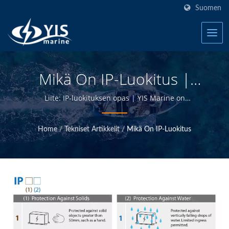
Suomen
Mikä On IP-Luokitus |
Merituotesarjan
Liite: IP-luokituksen opas | YIS Marine on
ammattimainen valmistaja, joka on omistautunut
Kytkinpaneelit, Sulakkeet,
korkealaatuisten merenkulun sähkö- ja
Home
/
Tekniset Artikkelit
/
Mikä On IP-Luokitus
Katkaisijat Valmistaja | YIS
elektroniikkatuotteiden tarjoamiseen.
Suunnittelemalla ja valmistamalla tuotteet itse ja
Marine
pitämällä laadunvalvonnan Taiwanin pääkonttorissa,
pystymme tarjoamaan korkealaatuisia merenkulun
tuotteita kilpailukykyiseen hintaan.