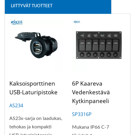
LIITTYVÄT TUOTTEET
Kaksoisporttinen
6P Kaareva
USB-Laturipistoke
Vedenkestävä
Kytkinpaneeli
AS234
SP3316P
AS23x-sarja on laadukas,
tehokas ja kompakti
Mukana IP66 C-7