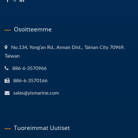
Osoitteemme
No.134, Yong’an Rd., Annan Dist., Tainan City 70969,
Taiwan
886-6-3570966
886-6-3570166
sales@yismarine.com
Tuoreimmat Uutiset