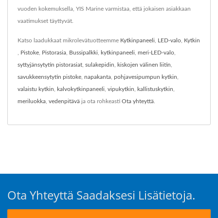
vuoden kokemuksella, YIS Marine varmistaa, että jokaisen asiakkaan
vaatimukset täyttyvät.
Katso laadukkaat mikrolevätuotteemme
Kytkinpaneeli
,
LED-valo
,
Kytkin
,
Pistoke
,
Pistorasia
,
Bussipalkki
,
kytkinpaneeli
,
meri-LED-valo
,
syttyjänsytytin pistorasiat
,
sulakepidin
,
kiskojen välinen liitin
,
savukkeensytytin pistoke
,
napakanta
,
pohjavesipumpun kytkin
,
valaistu kytkin
,
kalvokytkinpaneeli
,
vipukytkin
,
kallistuskytkin
,
meriluokka
,
vedenpitävä
ja ota rohkeasti
Ota yhteyttä
.
Ota Yhteyttä Saadaksesi Lisätietoja.