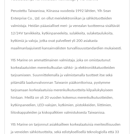
Perustettu Taiwanissa, Kiinassa vuodesta 1992 lähtien, Yih Sean
Enterprise Co., Ltd. on ollut merielektroniikan ja sähkötuotteiden
valmistaja. Heidän pääasialliset meri- ja venealan tuotteensa sisältävät
12/24V tarvikkeita, kytkinpaneeleita, sulakkeita, sulaketaulukoita,
kytkimiä ja valoja, jotka ovat palvelleet yli 200 asiakasta
maailmanlaajuisesti kansainvälisten turvallisuusstandardien mukaisesti.
YIS Marine on ammattimainen valmistaja, joka on omistautunut
korkealaatuisten merenkulkualan sähkö- ja elektroniikkatuotteiden
tarjoamiseen. Suunnittelemalla ja valmistamalla tuotteet itse sekä
pitämällä laadunvalvonnan Taiwanin pääkonttorissa, pystymme
tarjoamaan korkealaatuisia merenkulkutuotteita kilpailukykyiseen
hintaan. Meillä on yli 20 vuoden kokemus merenkulkutuotteiden,
kytkinpaneelien, LED-valojen, kytkimien, pistokkeiden, liittimien,
liitoskappaleiden ja kiskopalkkien valmistuksesta Taiwanissa.
YIS Marine on tarjonnut asiakkailleen korkealaatuisia meriteollisuuden
ja veneiden sähkötuotteita, sekä edistyksellisellä teknologiolla että 33