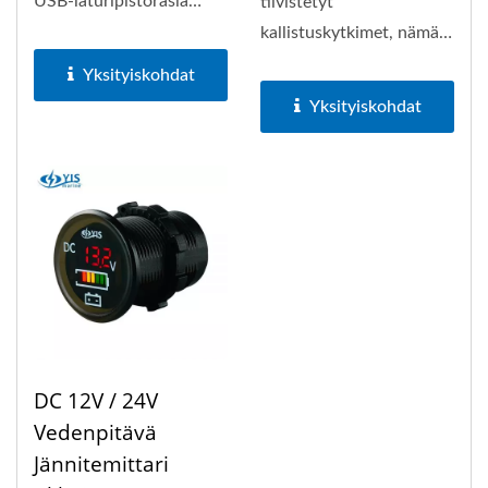
USB-laturipistorasia
tiivistetyt
meri- tai
kallistuskytkimet, nämä
matkailuajoneuvojen...
kytkinpaneelit ovat yksi
Yksityiskohdat
sääolosuhteiltaan...
Yksityiskohdat
DC 12V / 24V
Vedenpitävä
Jännitemittari