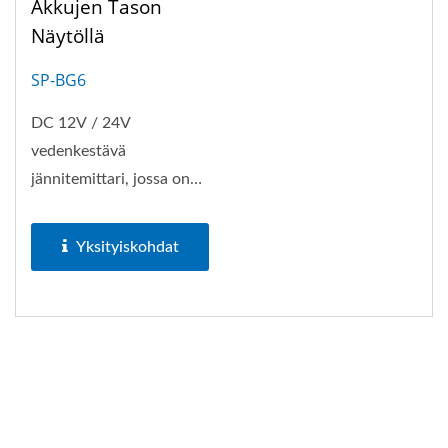
Akkujen Tason
Näytöllä
SP-BG6
DC 12V / 24V
vedenkestävä
jännitemittari, jossa on
akun varaustason näyttö,
osa YIS Marine...
Yksityiskohdat