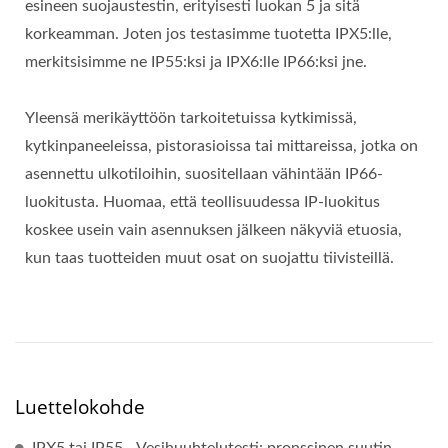
esineen suojaustestin, erityisesti luokan 5 ja sitä
korkeamman. Joten jos testasimme tuotetta IPX5:lle,
merkitsisimme ne IP55:ksi ja IPX6:lle IP66:ksi jne.
Yleensä merikäyttöön tarkoitetuissa kytkimissä,
kytkinpaneeleissa, pistorasioissa tai mittareissa, jotka on
asennettu ulkotiloihin, suositellaan vähintään IP66-
luokitusta. Huomaa, että teollisuudessa IP-luokitus
koskee usein vain asennuksen jälkeen näkyviä etuosia,
kun taas tuotteiden muut osat on suojattu tiivisteillä.
Luettelokohde