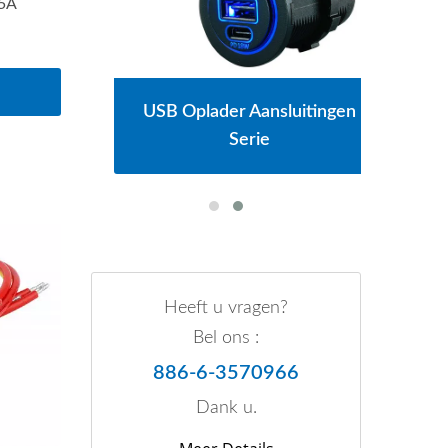
 5A
Serie
USB Oplader Aansluitingen
Hoo
Serie
Heeft u vragen?
Bel ons :
886-6-3570966
Dank u.