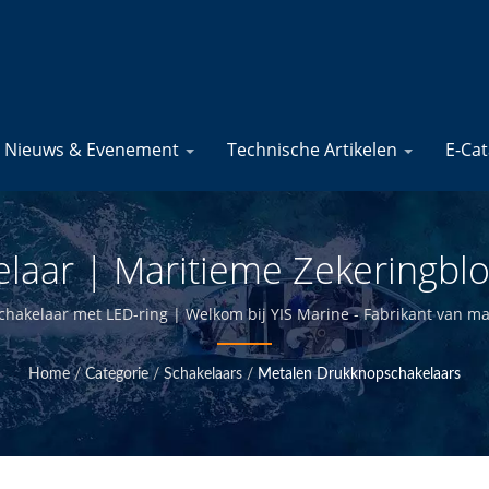
Nieuws & Evenement
Technische Artikelen
E-Ca
aar | Maritieme Zekeringblo
me Elektrische Producten | YI
chakelaar met LED-ring | Welkom bij YIS Marine - Fabrikant van ma
Home
/
Categorie
/
Schakelaars
/
Metalen Drukknopschakelaars