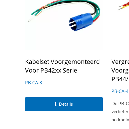
Kabelset Voorgemonteerd
Vergr
Voor PB42xx Serie
Voorg
PB44/
PB-CA-3
PB-CA-4
De PB-CA
Details
verbete
bedradin