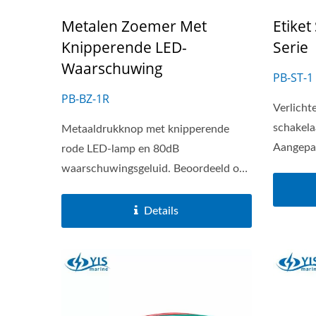
Metalen Zoemer Met
Etiket
Knipperende LED-
Serie
Waarschuwing
PB-ST-1
PB-BZ-1R
Verlicht
schakelaa
Metaaldrukknop met knipperende
Aangepas
rode LED-lamp en 80dB
waarschuwingsgeluid. Beoordeeld op
DC 12V.
Details