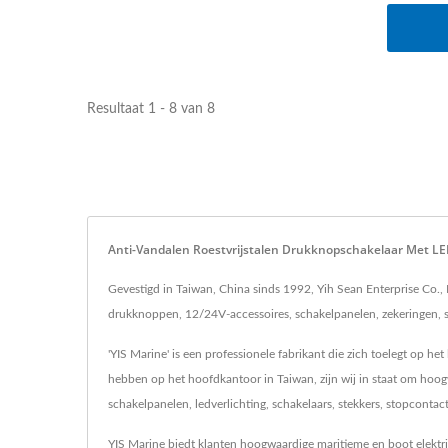
Resultaat 1 - 8 van 8
Anti-Vandalen Roestvrijstalen Drukknopschakelaar Met LE
Gevestigd in Taiwan, China sinds 1992, Yih Sean Enterprise Co.,
drukknoppen, 12/24V-accessoires, schakelpanelen, zekeringen, s
'YIS Marine' is een professionele fabrikant die zich toelegt op 
hebben op het hoofdkantoor in Taiwan, zijn wij in staat om hoo
schakelpanelen, ledverlichting, schakelaars, stekkers, stopcont
YIS Marine biedt klanten hoogwaardige maritieme en boot elektri