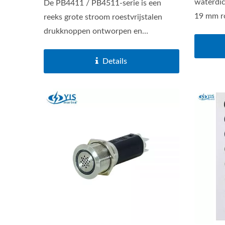
waterdic
De PB4411 / PB4511-serie is een
19 mm r
reeks grote stroom roestvrijstalen
roestvrij
drukknoppen ontworpen en
vervaardigd...
Hoofdaccuschakelaars Serie
USB
Details