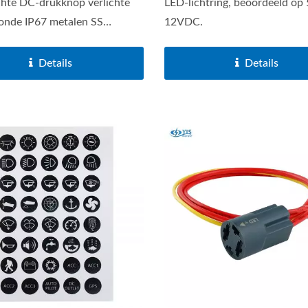
hte DC-drukknop verlichte
LED-lichtring, beoordeeld op
onde IP67 metalen SS
12VDC.
stalen...
Details
Details
 Oplader Aansluitingen
Hoofdaccuschakelaars 
Serie