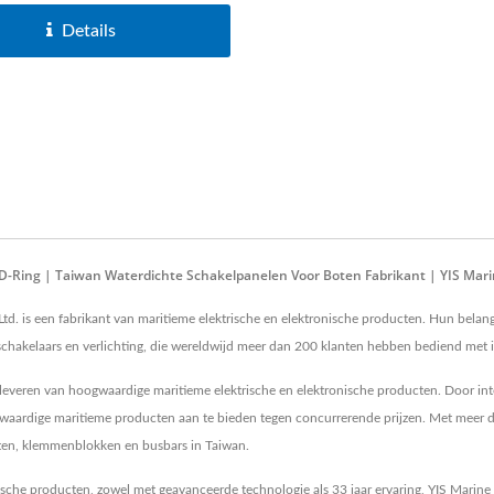
Details
D-Ring | Taiwan Waterdichte Schakelpanelen Voor Boten Fabrikant | YIS Mar
 Ltd. is een fabrikant van maritieme elektrische en elektronische producten. Hun bel
chakelaars en verlichting, die wereldwijd meer dan 200 klanten hebben bediend met i
het leveren van hoogwaardige maritieme elektrische en elektronische producten. Door in
gwaardige maritieme producten aan te bieden tegen concurrerende prijzen. Met meer d
acten, klemmenblokken en busbars in Taiwan.
sche producten, zowel met geavanceerde technologie als 33 jaar ervaring, YIS Marine z