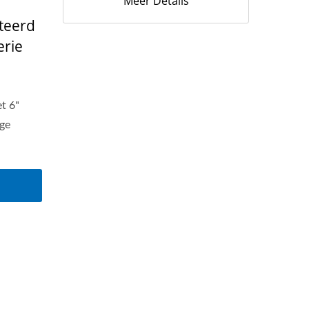
Meer Details
teerd
rie
t 6"
ge