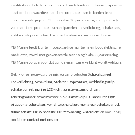
kwaliteitscontrole te hebben op het hoofdkantoor in Taiwan, zijn wij in
staat om hoogwaardige maritieme producten aan te bieden tegen
concurrerende prijzen. Met meer dan 20 jaar ervaring in de productie
van maritieme producten, schakelpanelen, ledverlichting, schakelaars,
stekkers, stopcontacten, klemmenblokken en busbars in Taiwan.
YIS Marine biedt klanten hoogwaardige maritieme en boot elektrische
producten, zowel met geavanceerde technologie als 33 jaar ervaring,
YIS Marine zorgt ervoor dat aan de eisen van elke klant wordt voldaan.
Bekijk onze hoogwaardige microalgenproducten
Schakelpaneel
,
Ledverlichting
,
Schakelaar
,
Stekker
,
Stopcontact
,
Verbindingsstrip
,
schakelpaneel
,
marine LED-licht
,
aanstekeraansluitingen
,
zekeringhouder
,
stroomverdeelblok
,
aanstekerplug
,
aansluitingstift
,
bilgepomp schakelaar
,
verlichte schakelaar
,
membraanschakelpaneel
,
tuimelschakelaar
,
wipschakelaar
,
zeewaardig
,
waterdicht
en voel je vrij
om
Neem contact met ons op
.