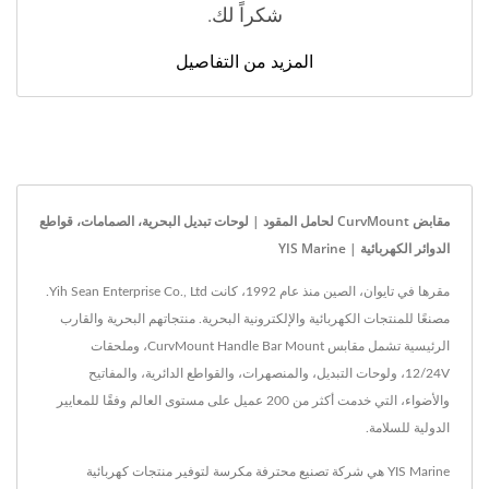
شكراً لك.
المزيد من التفاصيل
مقابض CurvMount لحامل المقود | لوحات تبديل البحرية، الصمامات، قواطع
الدوائر الكهربائية | YIS Marine
مقرها في تايوان، الصين منذ عام 1992، كانت Yih Sean Enterprise Co., Ltd.
مصنعًا للمنتجات الكهربائية والإلكترونية البحرية. منتجاتهم البحرية والقارب
الرئيسية تشمل مقابس CurvMount Handle Bar Mount، وملحقات
12/24V، ولوحات التبديل، والمنصهرات، والقواطع الدائرية، والمفاتيح
والأضواء، التي خدمت أكثر من 200 عميل على مستوى العالم وفقًا للمعايير
الدولية للسلامة.
YIS Marine هي شركة تصنيع محترفة مكرسة لتوفير منتجات كهربائية