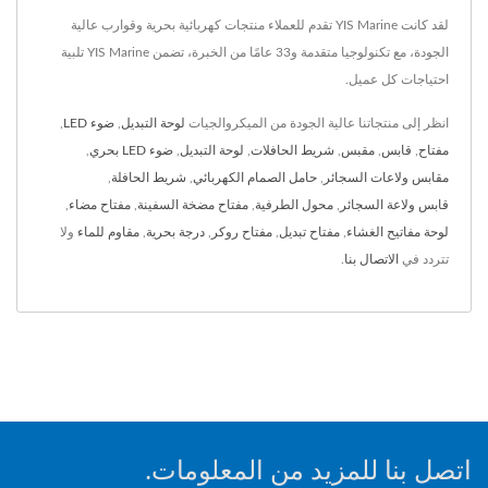
لقد كانت YIS Marine تقدم للعملاء منتجات كهربائية بحرية وقوارب عالية
الجودة، مع تكنولوجيا متقدمة و33 عامًا من الخبرة، تضمن YIS Marine تلبية
احتياجات كل عميل.
انظر إلى منتجاتنا عالية الجودة من الميكروالجيات
لوحة التبديل
,
ضوء LED
,
مفتاح
,
قابس
,
مقبس
,
شريط الحافلات
,
لوحة التبديل
,
ضوء LED بحري
,
مقابس ولاعات السجائر
,
حامل الصمام الكهربائي
,
شريط الحافلة
,
قابس ولاعة السجائر
,
محول الطرفية
,
مفتاح مضخة السفينة
,
مفتاح مضاء
,
لوحة مفاتيح الغشاء
,
مفتاح تبديل
,
مفتاح روكر
,
درجة بحرية
,
مقاوم للماء
ولا
تتردد في
الاتصال بنا
.
اتصل بنا للمزيد من المعلومات.