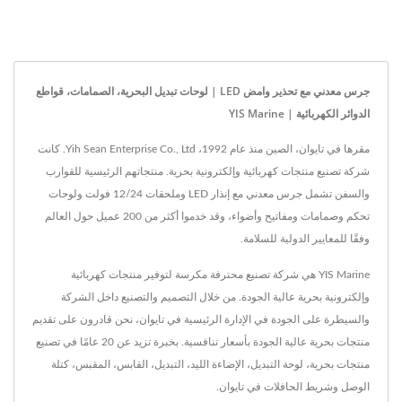
جرس معدني مع تحذير وامض LED | لوحات تبديل البحرية، الصمامات، قواطع
الدوائر الكهربائية | YIS Marine
مقرها في تايوان، الصين منذ عام 1992، Yih Sean Enterprise Co., Ltd. كانت
شركة تصنيع منتجات كهربائية وإلكترونية بحرية. منتجاتهم الرئيسية للقوارب
والسفن تشمل جرس معدني مع إنذار LED وملحقات 12/24 فولت ولوحات
تحكم وصمامات ومفاتيح وأضواء، وقد خدموا أكثر من 200 عميل حول العالم
وفقًا للمعايير الدولية للسلامة.
YIS Marine هي شركة تصنيع محترفة مكرسة لتوفير منتجات كهربائية
وإلكترونية بحرية عالية الجودة. من خلال التصميم والتصنيع داخل الشركة
والسيطرة على الجودة في الإدارة الرئيسية في تايوان، نحن قادرون على تقديم
منتجات بحرية عالية الجودة بأسعار تنافسية. بخبرة تزيد عن 20 عامًا في تصنيع
منتجات بحرية، لوحة التبديل، الإضاءة الليد، التبديل، القابس، المقبس، كتلة
الوصل وشريط الحافلات في تايوان.