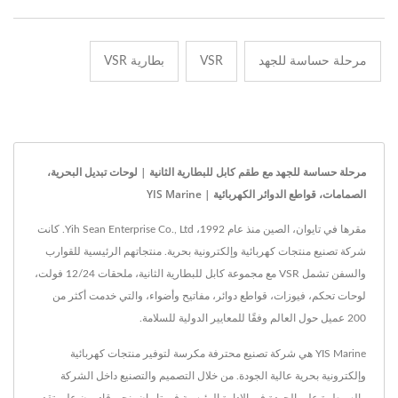
مرحلة حساسة للجهد
VSR
بطارية VSR
مرحلة حساسة للجهد مع طقم كابل للبطارية الثانية | لوحات تبديل البحرية،
الصمامات، قواطع الدوائر الكهربائية | YIS Marine
مقرها في تايوان، الصين منذ عام 1992، Yih Sean Enterprise Co., Ltd. كانت
شركة تصنيع منتجات كهربائية وإلكترونية بحرية. منتجاتهم الرئيسية للقوارب
والسفن تشمل VSR مع مجموعة كابل للبطارية الثانية، ملحقات 12/24 فولت،
لوحات تحكم، فيوزات، قواطع دوائر، مفاتيح وأضواء، والتي خدمت أكثر من
200 عميل حول العالم وفقًا للمعايير الدولية للسلامة.
YIS Marine هي شركة تصنيع محترفة مكرسة لتوفير منتجات كهربائية
وإلكترونية بحرية عالية الجودة. من خلال التصميم والتصنيع داخل الشركة