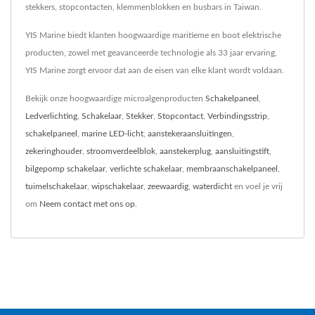
stekkers, stopcontacten, klemmenblokken en busbars in Taiwan.
YIS Marine biedt klanten hoogwaardige maritieme en boot elektrische
producten, zowel met geavanceerde technologie als 33 jaar ervaring,
YIS Marine zorgt ervoor dat aan de eisen van elke klant wordt voldaan.
Bekijk onze hoogwaardige microalgenproducten
Schakelpaneel
,
Ledverlichting
,
Schakelaar
,
Stekker
,
Stopcontact
,
Verbindingsstrip
,
schakelpaneel
,
marine LED-licht
,
aanstekeraansluitingen
,
zekeringhouder
,
stroomverdeelblok
,
aanstekerplug
,
aansluitingstift
,
bilgepomp schakelaar
,
verlichte schakelaar
,
membraanschakelpaneel
,
tuimelschakelaar
,
wipschakelaar
,
zeewaardig
,
waterdicht
en voel je vrij
om
Neem contact met ons op
.