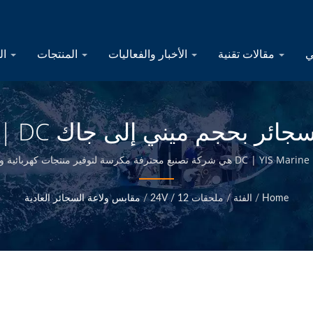
مقالات تقنية
الأخبار والفعاليات
المنتجات
الشركة
محول ق
نع منتجات كهربائية بحرية | YIS Marine
محول قابس ولاعة السجائر بحجم AP105-ميني إلى جاك DC | YIS Marine هي شركة تصنيع محترفة مك
الجودة في الرئاسة التايوانية ، نحن قادرون على تقديم منتجات بحرية عالية ال
Home
/
الفئة
/
ملحقات 12 / 24V
/
مقابس ولاعة السجائر العادية