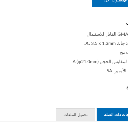
مطلوب الان
DC 3.5 x 1.3m
دمج
بس الحجم A (φ21.0mm)
أمبير: 5A
جات ذات الصلة
تحميل الملفات