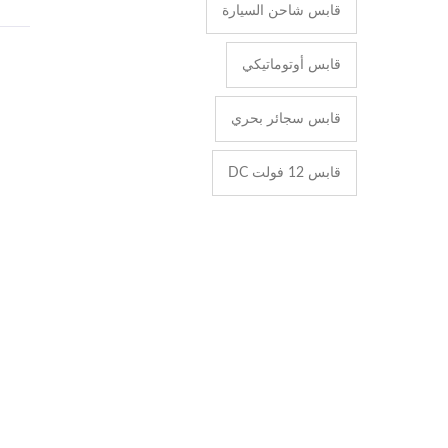
قابس شاحن السيارة
قابس أوتوماتيكي
قابس سجائر بحري
قابس 12 فولت DC