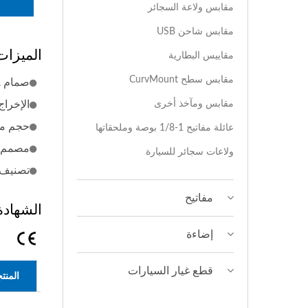
مقابس ولاعة السجائر
مقابس شاحن USB
الميزات
مقاييس البطارية
مقابس سطح CurvMount
صمام GMA القابل للاستبدال
مقابس ومآخذ أخرى
الإخراج: جاك m
حجم م
عائلة مفاتيح 1-1/8 بوصة وملحقاتها
مصمم لمقا
ولاعات سجائر للسيارة
تصنيف ال
مفاتيح
الشهادة
إضاءة
قطع غيار السيارات
المنت