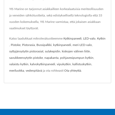
YIS Marine on tarjonnut asiakkailleen korkealaatuisia meriteollisuuden
ja veneiden sähkötuotteita, sekä edistyksellisellä teknologiolla että 33
vuoden kokemuksella, YIS Marine varmistaa, että jokaisen asiakkaan
vaatimukset täyttyvät.
Katso laadukkaat mikrolevätuotteemme
Kytkinpaneeli
,
LED-valo
,
Kytkin
,
Pistoke
,
Pistorasia
,
Bussipalkki
,
kytkinpaneeli
,
meri-LED-valo
,
syttyjänsytytin pistorasiat
,
sulakepidin
,
kiskojen välinen liitin
,
savukkeensytytin pistoke
,
napakanta
,
pohjavesipumpun kytkin
,
valaistu kytkin
,
kalvokytkinpaneeli
,
vipukytkin
,
kallistuskytkin
,
meriluokka
,
vedenpitävä
ja ota rohkeasti
Ota yhteyttä
.