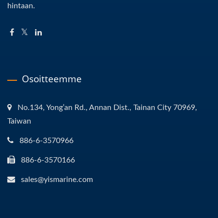
hintaan.
Osoitteemme
No.134, Yong’an Rd., Annan Dist., Tainan City 70969,
Taiwan
886-6-3570966
886-6-3570166
sales@yismarine.com