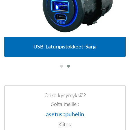
USB-Laturipistokkeet-Sarja
Onko kysymyksiä?
Soita meille :
asetus::puhelin
Kiitos.