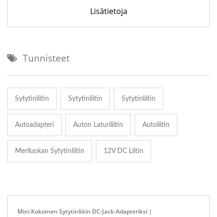
Lisätietoja
Tunnisteet
Sytytinliitin
Sytytinliitin
Sytytinliitin
Autoadapteri
Auton Laturiliitin
Autoliitin
Meriluokan Sytytinliitin
12V DC Liitin
Mini Kokoinen Sytytinliitin DC-Jack-Adapteriksi |