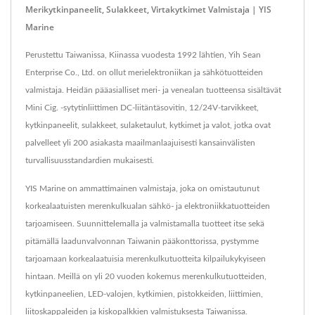
Merikytkinpaneelit, Sulakkeet, Virtakytkimet Valmistaja | YIS
Marine
Perustettu Taiwanissa, Kiinassa vuodesta 1992 lähtien, Yih Sean
Enterprise Co., Ltd. on ollut merielektroniikan ja sähkötuotteiden
valmistaja. Heidän pääasialliset meri- ja venealan tuotteensa sisältävät
Mini Cig. -sytytinliittimen DC-liitäntäsovitin, 12/24V-tarvikkeet,
kytkinpaneelit, sulakkeet, sulaketaulut, kytkimet ja valot, jotka ovat
palvelleet yli 200 asiakasta maailmanlaajuisesti kansainvälisten
turvallisuusstandardien mukaisesti.
YIS Marine on ammattimainen valmistaja, joka on omistautunut
korkealaatuisten merenkulkualan sähkö- ja elektroniikkatuotteiden
tarjoamiseen. Suunnittelemalla ja valmistamalla tuotteet itse sekä
pitämällä laadunvalvonnan Taiwanin pääkonttorissa, pystymme
tarjoamaan korkealaatuisia merenkulkutuotteita kilpailukykyiseen
hintaan. Meillä on yli 20 vuoden kokemus merenkulkutuotteiden,
kytkinpaneelien, LED-valojen, kytkimien, pistokkeiden, liittimien,
liitoskappaleiden ja kiskopalkkien valmistuksesta Taiwanissa.