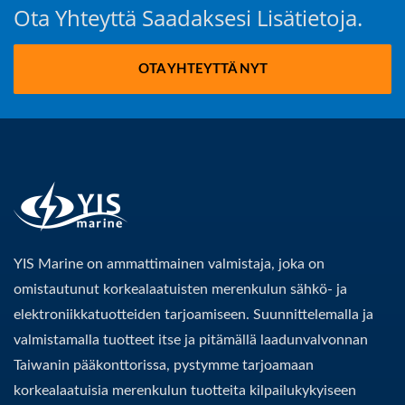
Ota Yhteyttä Saadaksesi Lisätietoja.
OTA YHTEYTTÄ NYT
YIS Marine on ammattimainen valmistaja, joka on
omistautunut korkealaatuisten merenkulun sähkö- ja
elektroniikkatuotteiden tarjoamiseen. Suunnittelemalla ja
valmistamalla tuotteet itse ja pitämällä laadunvalvonnan
Taiwanin pääkonttorissa, pystymme tarjoamaan
korkealaatuisia merenkulun tuotteita kilpailukykyiseen