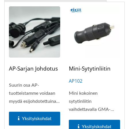
AP-Sarjan Johdotus
Mini-Sytytinliitin
AP102
Suurin osa AP-
tuotteistamme voidaan
Mini kokoinen
myydä esijohdotettuina,
sytytinliitin
katso seuraava koodaus
vaihdettavalla GMA-
taulukko...
fuusilla. Tämä liitin sopii
Yksityiskohdat
Ø21.0mm ja 22.0mm...
Yksityiskohdat