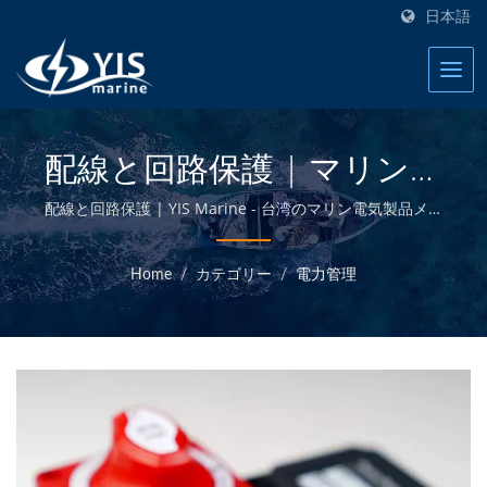
日本語
配線と回路保護 | マリンヒ
ューズブロック - マリン電
配線と回路保護 | YIS Marine - 台湾のマリン電気製品メー
カーへようこそ。
気製品メーカー | YIS
Home
/
カテゴリー
/
電力管理
Marine