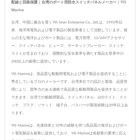
配線と回路保護 | 台湾のボート用防水スイッチパネルメーカー | YIS
Marine
台湾、中国に拠点を置くYih Sean Enterprise Co., Ltd.は、1992年以
来、海洋用電気および電子製品の製造業者として活動しています。彼
らの主な海洋およびボート製品には、電力管理、12/24Vアクセサリ
ー、スイッチパネル、ヒューズ、サーキットブレーカー、スイッチ、
ライトが含まれており、国際的な安全基準を満たす製品を世界中の
200以上の顧客に提供しています。
YIS Marineは、高品質な船舶用電気および電子製品を提供することに
専念しているプロのメーカーです。台湾本社での設計と製造、品質管
理により、競争力のある価格で高品質な船舶用製品を提供することが
できます。台湾での船舶用製品、スイッチパネル、LEDライト、スイ
ッチ、プラグ、ソケット、端子台、バスバーの製造経験は20年以上あ
ります。
YIS Marineは、先進技術と33年の経験を持つ高品質の海洋およびボー
ト電気製品を顧客に提供しており、YIS Marineは各顧客の要求に応え