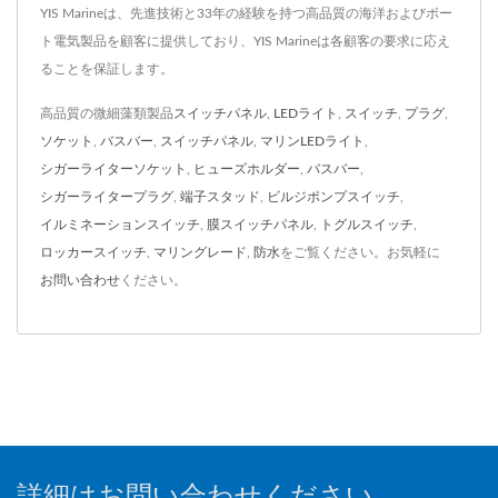
YIS Marineは、先進技術と33年の経験を持つ高品質の海洋およびボー
ト電気製品を顧客に提供しており、YIS Marineは各顧客の要求に応え
ることを保証します。
高品質の微細藻類製品
スイッチパネル
,
LEDライト
,
スイッチ
,
プラグ
,
ソケット
,
バスバー
,
スイッチパネル
,
マリンLEDライト
,
シガーライターソケット
,
ヒューズホルダー
,
バスバー
,
シガーライタープラグ
,
端子スタッド
,
ビルジポンプスイッチ
,
イルミネーションスイッチ
,
膜スイッチパネル
,
トグルスイッチ
,
ロッカースイッチ
,
マリングレード
,
防水
をご覧ください。お気軽に
お問い合わせ
ください。
詳細はお問い合わせください。