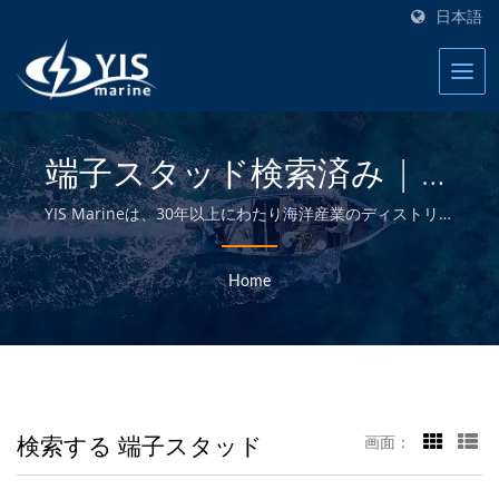
日本語
端子スタッド検索済み | 台
湾の防水スイッチパネル
YIS Marineは、30年以上にわたり海洋産業のディストリビ
ューター、卸売業者、小売業者、ボートビルダーに高品質
メーカー | YIS Marine
の電気および電子製品を提供することに専念しているプロ
Home
フェッショナルな製造業者です。
検索する 端子スタッド
画面：