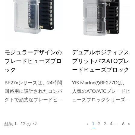
ッカー用の凹みがある透明
テッカー用の凹みがある透
カバーが付属しており、異
明なカバーが付属してお
なる端子（ネジ端子）を備
り、スクリューターミナル
えた2つのバージョンがあ
またはクイックターミナル
ります。
の2つのバージョンで利用
可能です。
モジュラーデザインの
デュアルポジティブス
ブレードヒューズブロ
プリットバスATOブレ
ック
ードヒューズブロック
BF27xシリーズは、24時間
YIS MarineのBF277Dは、
回路用に設計されたコンパ
人気のATO/ATCブレードヒ
クトで頑丈なブレードヒュ
ューズブロックシリーズを
ーズブロックです。ヒュー
強化し、分割されたデュア
ズブロックには、ヒューズ
ルポジティブレイアウトを
…
結果 1 - 12 の 72
«
1
2
3
4
6
»
切れを示すLED、ラベルス
採用しています。これによ
テッカー用の凹みがある透
り、デュアルバッテリーシ