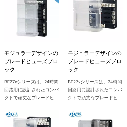
ッカー用の凹みがある透明
ッカー用の凹みがある透明
カバーが付属しており、異
カバーが付属しており、異
なる端子（ネジ端子）を備
なる端子（ネジ端子）を備
えた2つのバージョンがあ
えた2つのバージョンがあ
ります。
ります。
モジュラーデザインの
モジュラーデザインの
ブレードヒューズブロ
ブレードヒューズブロ
ック
ック
BF27xシリーズは、24時間
BF27xシリーズは、24時間
回路用に設計されたコンパ
回路用に設計されたコンパ
クトで頑丈なブレードヒュ
クトで頑丈なブレードヒュ
ーズブロックです。ヒュー
ーズブロックです。ヒュー
ズブロックには、ヒューズ
ズブロックには、ヒューズ
切れ表示LED、ラベルステ
切れを示すLED、ラベルス