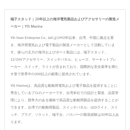
明なカバーが付属してお
ステム用または単一のソー
り、スクリューターミナル
スからの常時オンおよびス
端子スタッド | 20年以上の海洋電気製品およびアクセサリーの製造メ
またはクイックターミナル
イッチ付き負荷の混合用
ーカー | YIS Marine
の2つのバージョンで利用
に、6回路の2つの孤立した
Yih Sean Enterprise Co., Ltd.は1992年以来、台湾、中国に拠点を置
可能です。
バンクを作成します。...
き、海洋用電気および電子製品の製造メーカーとして活動していま
す。彼らの主力の海洋およびボート製品には、端子スタッド、
12/24Vアクセサリー、スイッチパネル、ヒューズ、サーキットブレ
ーカー、スイッチ、ライトが含まれており、国際的な安全基準を満た
す形で世界中の200以上の顧客に提供されています。
YIS Marineは、高品質な船舶用電気および電子製品を提供することに
専念しているプロのメーカーです。台湾本社での設計と製造、品質管
理により、競争力のある価格で高品質な船舶用製品を提供することが
できます。台湾での船舶用製品、スイッチパネル、LEDライト、スイ
ッチ、プラグ、ソケット、端子台、バスバーの製造経験は20年以上あ
ります。