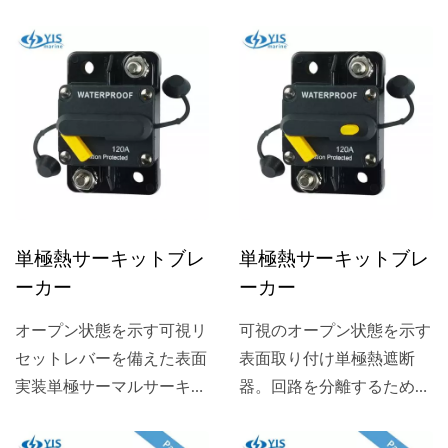
ーキットブレーカー。安全
ーキットブレーカー。回路
承認はSAE...
を隔離するための手動オー
プンボタン。安全承認は
SAE...
単極熱サーキットブレ
単極熱サーキットブレ
ーカー
ーカー
オープン状態を示す可視リ
可視のオープン状態を示す
セットレバーを備えた表面
表面取り付け単極熱遮断
実装単極サーマルサーキッ
器。回路を分離するための
トブレーカー。安全承認は
手動OPENボタン。安全承
SAE...
認はSAE...