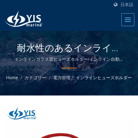
日本語
耐水性のあるインライン
ヒューズホルダー | マリ
インラインガラス管ヒューズホルダー/インライン自動車
用ヒューズホルダー | YIS Marine - 台湾のマリン電気製品
ンヒューズブロック - マリ
メーカーへようこそ。
Home
/
カテゴリー
/
電力管理
/
インラインヒューズホルダー
ン電気製品メーカー | YIS
Marine