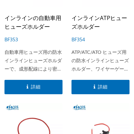
インラインの自動車用
インラインATPヒュー
ヒューズホルダー
ズホルダー
BF353
BF354
自動車用ヒューズ用の防水
ATP/ATC/ATO ヒューズ用
インラインヒューズホルダ
の防水インラインヒューズ
ーで、成形配線により密閉
ホルダー、ワイヤーゲージ
性が向上しています。3つ
は#14-#18で使用可能。最
の異なるサイズがあり、
大20Aまで対応。
詳細
詳細
ATM/ASP(BF353S)、
ATP/ATC/ATO(BF353)、
MAXI/ATX(BF353L)のほと
んどの自動車用ヒューズに
適合します。