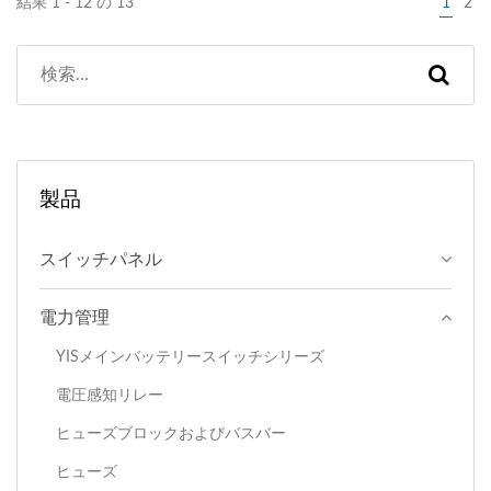
結果 1 - 12 の 13
1
2
ATP/ATC/ATO（BF356）に
適合します。凹型の形状に
より、切れたヒューズの確
認が容易です。
製品
スイッチパネル
電力管理
YISメインバッテリースイッチシリーズ
電圧感知リレー
ヒューズブロックおよびバスバー
ヒューズ