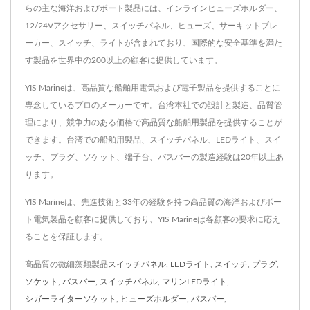
らの主な海洋およびボート製品には、インラインヒューズホルダー、
12/24Vアクセサリー、スイッチパネル、ヒューズ、サーキットブレ
ーカー、スイッチ、ライトが含まれており、国際的な安全基準を満た
す製品を世界中の200以上の顧客に提供しています。
YIS Marineは、高品質な船舶用電気および電子製品を提供することに
専念しているプロのメーカーです。台湾本社での設計と製造、品質管
理により、競争力のある価格で高品質な船舶用製品を提供することが
できます。台湾での船舶用製品、スイッチパネル、LEDライト、スイ
ッチ、プラグ、ソケット、端子台、バスバーの製造経験は20年以上あ
ります。
YIS Marineは、先進技術と33年の経験を持つ高品質の海洋およびボー
ト電気製品を顧客に提供しており、YIS Marineは各顧客の要求に応え
ることを保証します。
高品質の微細藻類製品
スイッチパネル
,
LEDライト
,
スイッチ
,
プラグ
,
ソケット
,
バスバー
,
スイッチパネル
,
マリンLEDライト
,
シガーライターソケット
,
ヒューズホルダー
,
バスバー
,