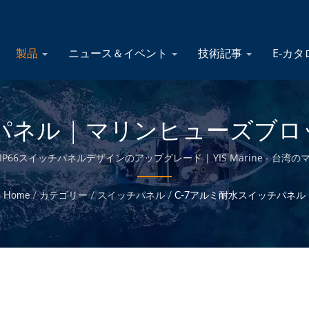
製品
ニュース＆イベント
技術記事
E-カ
ネル | マリンヒューズブロッ
メーカー | YIS Marine
66スイッチパネルデザインのアップグレード | YIS Marine - 台
Home
/
カテゴリー
/
スイッチパネル
/
C-7アルミ耐水スイッチパネル