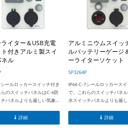
ライター＆USB充電
アルミニウムスイッ
ット付きアルミ製スイ
ルバッテリーゲージ
パネル
ーライターソケット
P
SP3264P
 C-7シールロッカースイッチ付き
IP66 C-7シールロッカース
らのスイッチパネルはC-6防
で、これらのスイッチパネルは
ッチパネルよりも厳しい気象
水スイッチパネルよりも厳し
耐えることができます。
条件に耐えることができます
xxシリーズは、ラベル用のバッ
SP32xxシリーズは、ラベル
詳細
詳細
トモジュールを備えた市場唯
クライトモジュールを備えた