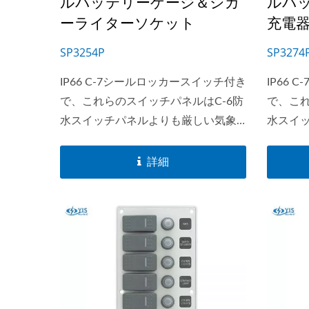
ルバッテリーゲージ＆シガ
ルバッ
リーズ
ーライターソケット
充電
SP3254P
SP3274
IP66 C-7シールロッカースイッチ付き
IP66
で、これらのスイッチパネルはC-6防
で、これ
水スイッチパネルよりも厳しい気象
水スイ
条件に耐えることができます。
条件に
SP32xxシリーズは、ラベル用のバッ
SP32
詳細
クライトモジュールを備えた市場唯
クライ
一のアルミスイッチパネルです。
一のア