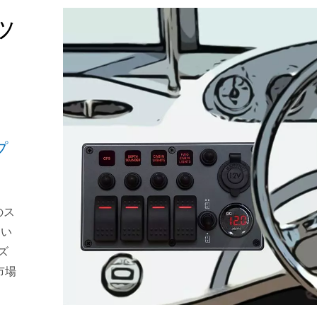
ッ
プ
のス
しい
ズ
市場