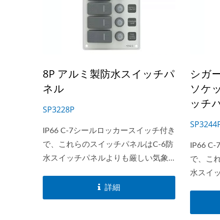
8P アルミ製防水スイッチパ
シガー
ネル
ソケ
ッチ
SP3228P
SP3244
IP66 C-7シールロッカースイッチ付き
で、これらのスイッチパネルはC-6防
IP66
水スイッチパネルよりも厳しい気象
で、これ
条件に耐えることができます。
水スイ
SP32xxシリーズは、ラベル用のバッ
条件に
詳細
クライトモジュールを備えた市場唯
SP32
一のアルミスイッチパネルです。
クライ