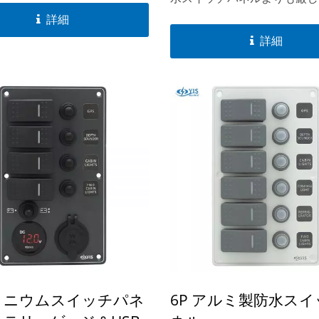
xxシリーズは、ラベル用のバッ
条件に耐えることができます
詳細
トモジュールを備えた市場唯
SP32xxシリーズは、ラベル
詳細
ルミスイッチパネルです。
クライトモジュールを備えた
一のアルミスイッチパネルで
ミニウムスイッチパネ
6P アルミ製防水ス
B充電ソケットシリーズ
メインバッテリースイ