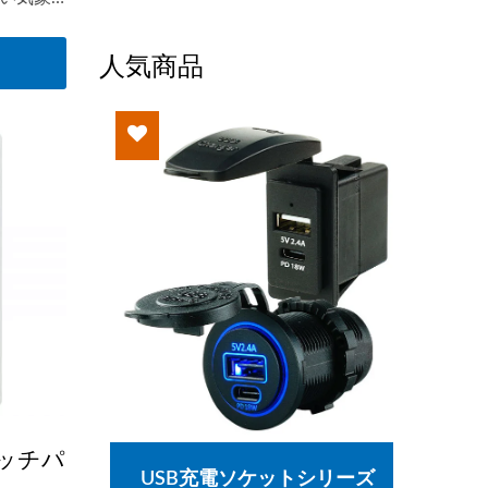
。
人気商品
用のバッ
市場唯
す。
イッチパ
ッチシ
USB充電ソケットシリーズ
メイ