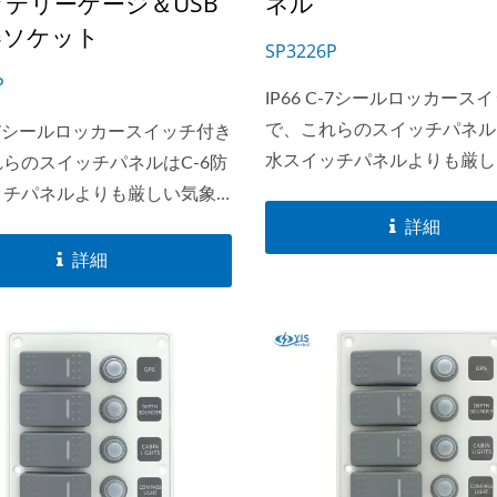
テリーゲージ＆USB
ネル
リーズ
器ソケット
SP3226P
P
IP66 C-7シールロッカース
で、これらのスイッチパネルは
 C-7シールロッカースイッチ付き
水スイッチパネルよりも厳し
らのスイッチパネルはC-6防
条件に耐えることができます
ッチパネルよりも厳しい気象
SP32xxシリーズは、ラベル
耐えることができます。
詳細
クライトモジュールを備えた
xxシリーズは、ラベル用のバッ
詳細
一のアルミスイッチパネルで
トモジュールを備えた市場唯
ルミスイッチパネルです。