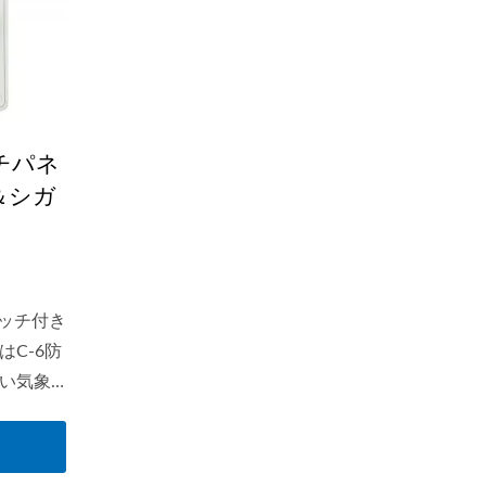
チパネ
＆シガ
イッチ付き
C-6防
い気象
。
用のバッ
市場唯