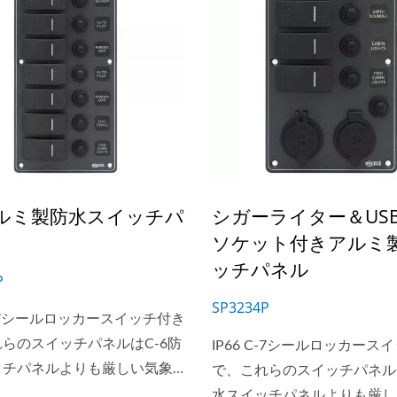
アルミ製防水スイッチパ
シガーライター＆US
ソケット付きアルミ
ッチパネル
P
SP3234P
 C-7シールロッカースイッチ付き
らのスイッチパネルはC-6防
IP66 C-7シールロッカース
ッチパネルよりも厳しい気象
で、これらのスイッチパネルは
耐えることができます。
水スイッチパネルよりも厳し