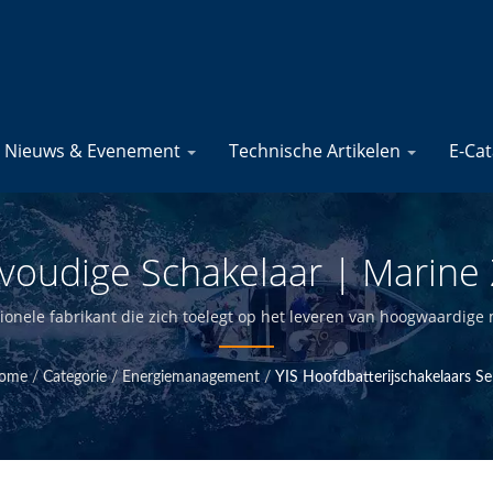
Nieuws & Evenement
Technische Artikelen
E-Ca
lvoudige Schakelaar | Marine 
Maritieme Elektrische Product
ionele fabrikant die zich toelegt op het leveren van hoogwaardige 
en kwaliteitscontrole te hebben op het hoofdkantoor in Taiwan, 
aanbieden tegen concurrerende prijzen.
ome
/
Categorie
/
Energiemanagement
/
YIS Hoofdbatterijschakelaars Se