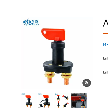
A
B
En
En