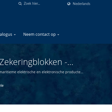
Nederlands
talogus
Neem contact op
Zekeringblokken -
en | YIS Marine
maritieme elektrische en elektronische producten.
kunnen wij hoogwaardige maritieme producten
rie