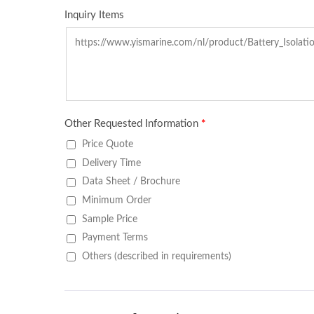
Hoofdaccuschakelaars Serie
USB