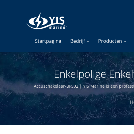
Startpagina
Bedrijf
Producten
Enkelpolige Enke
Fabrikant Van 
Accuschakelaar-BF502 | YIS Marine is een profess
Door intern te ontwerpen en te produceren 
H