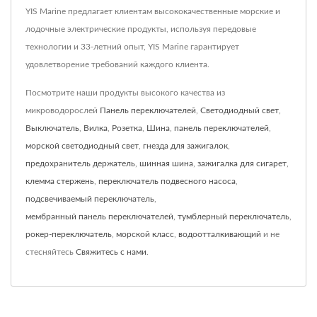
YIS Marine предлагает клиентам высококачественные морские и
лодочные электрические продукты, используя передовые
технологии и 33-летний опыт, YIS Marine гарантирует
удовлетворение требований каждого клиента.
Посмотрите наши продукты высокого качества из
микроводорослей
Панель переключателей
,
Светодиодный свет
,
Выключатель
,
Вилка
,
Розетка
,
Шина
,
панель переключателей
,
морской светодиодный свет
,
гнезда для зажигалок
,
предохранитель держатель
,
шинная шина
,
зажигалка для сигарет
,
клемма стержень
,
переключатель подвесного насоса
,
подсвечиваемый переключатель
,
мембранный панель переключателей
,
тумблерный переключатель
,
рокер-переключатель
,
морской класс
,
водоотталкивающий
и не
стесняйтесь
Свяжитесь с нами
.