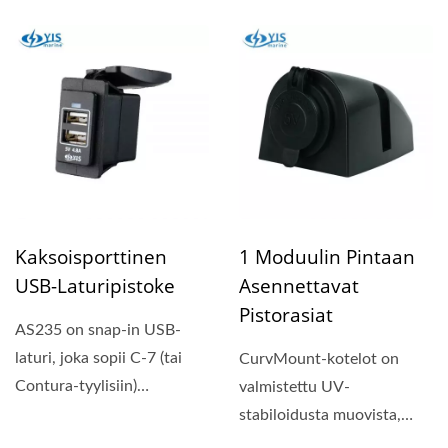
mahdollistaa uusimpien
matkailuajoneuvojen...
iPad-mallien...
Kaksoisporttinen
1 Moduulin Pintaan
USB-Laturipistoke
Asennettavat
Pistorasiat
AS235 on snap-in USB-
laturi, joka sopii C-7 (tai
CurvMount-kotelot on
Contura-tyylisiin)
valmistettu UV-
kytkinaukkoihin. Siinä...
stabiloidusta muovista,
jossa on vesitiivis tiiviste ja