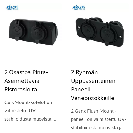
suojakorkit...
2 Osastoa Pinta-
2 Ryhmän
Asennettavia
Uppoasenteinen
Pistorasioita
Paneeli
Venepistokkeille
CurvMount-kotelot on
valmistettu UV-
2 Gang Flush Mount -
stabiloidusta muovista,
paneeli on valmistettu UV-
jossa on vesitiivis tiiviste ja
stabiloidusta muovista ja