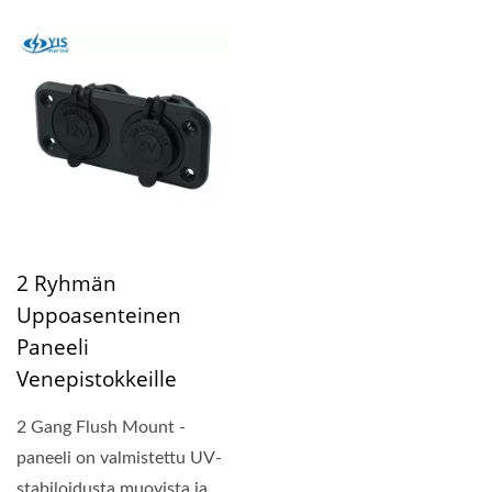
suojakorkit...
siinä on suojakannet...
2 Ryhmän
Uppoasenteinen
Paneeli
Venepistokkeille
2 Gang Flush Mount -
paneeli on valmistettu UV-
stabiloidusta muovista ja