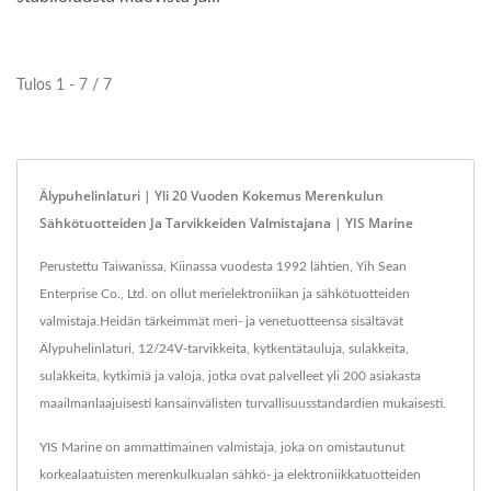
siinä on suojakannet...
Tulos 1 - 7 / 7
Älypuhelinlaturi | Yli 20 Vuoden Kokemus Merenkulun
Sähkötuotteiden Ja Tarvikkeiden Valmistajana | YIS Marine
Perustettu Taiwanissa, Kiinassa vuodesta 1992 lähtien, Yih Sean
Enterprise Co., Ltd. on ollut merielektroniikan ja sähkötuotteiden
valmistaja.Heidän tärkeimmät meri- ja venetuotteensa sisältävät
Älypuhelinlaturi, 12/24V-tarvikkeita, kytkentätauluja, sulakkeita,
sulakkeita, kytkimiä ja valoja, jotka ovat palvelleet yli 200 asiakasta
maailmanlaajuisesti kansainvälisten turvallisuusstandardien mukaisesti.
YIS Marine on ammattimainen valmistaja, joka on omistautunut
korkealaatuisten merenkulkualan sähkö- ja elektroniikkatuotteiden