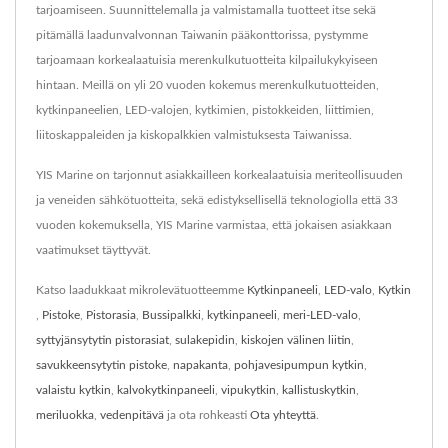
tarjoamiseen. Suunnittelemalla ja valmistamalla tuotteet itse sekä
pitämällä laadunvalvonnan Taiwanin pääkonttorissa, pystymme
tarjoamaan korkealaatuisia merenkulkutuotteita kilpailukykyiseen
hintaan. Meillä on yli 20 vuoden kokemus merenkulkutuotteiden,
kytkinpaneelien, LED-valojen, kytkimien, pistokkeiden, liittimien,
liitoskappaleiden ja kiskopalkkien valmistuksesta Taiwanissa.
YIS Marine on tarjonnut asiakkailleen korkealaatuisia meriteollisuuden
ja veneiden sähkötuotteita, sekä edistyksellisellä teknologiolla että 33
vuoden kokemuksella, YIS Marine varmistaa, että jokaisen asiakkaan
vaatimukset täyttyvät.
Katso laadukkaat mikrolevätuotteemme
Kytkinpaneeli
,
LED-valo
,
Kytkin
,
Pistoke
,
Pistorasia
,
Bussipalkki
,
kytkinpaneeli
,
meri-LED-valo
,
syttyjänsytytin pistorasiat
,
sulakepidin
,
kiskojen välinen liitin
,
savukkeensytytin pistoke
,
napakanta
,
pohjavesipumpun kytkin
,
valaistu kytkin
,
kalvokytkinpaneeli
,
vipukytkin
,
kallistuskytkin
,
meriluokka
,
vedenpitävä
ja ota rohkeasti
Ota yhteyttä
.