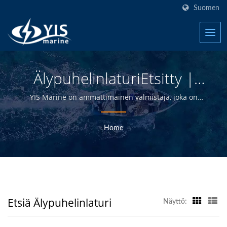
Suomen
ÄlypuhelinlaturiEtsitty |
Taiwanin Vedenpitävät
YIS Marine on ammattimainen valmistaja, joka on
omistautunut tarjoamaan korkealaatuisia sähkö- ja
Kytkinpaneelit Veneille
elektroniikkatuotteita jakelijoille, tukkukauppiaille,
Home
Valmistaja | YIS Marine
vähittäiskauppiaille ja veneenrakentajille
meriteollisuudessa yli 30 vuoden ajan.
Etsiä Älypuhelinlaturi
Näyttö: