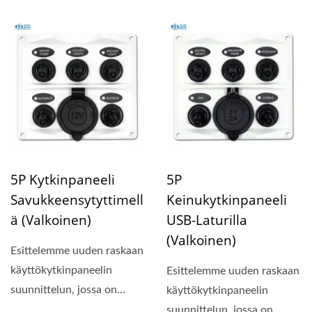
kompakti paneelin koko...
5P Kytkinpaneeli
5P
Savukkeensytyttimell
Keinukytkinpaneeli
Ä (valkoinen)
USB-Laturilla
(valkoinen)
Esittelemme uuden raskaan
käyttökytkinpaneelin
Esittelemme uuden raskaan
suunnittelun, jossa on
käyttökytkinpaneelin
kompakti paneelin koko...
suunnittelun, jossa on