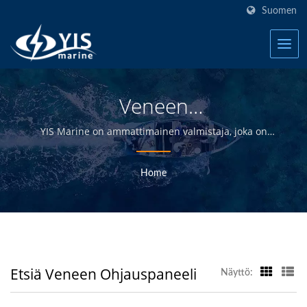
Suomen
Veneen
OhjauspaneeliEtsitty |
YIS Marine on ammattimainen valmistaja, joka on
omistautunut tarjoamaan korkealaatuisia sähkö- ja
Taiwanin Vedenpitävät
elektroniikkatuotteita jakelijoille, tukkukauppiaille,
Home
Kytkinpaneelit Veneille
vähittäiskauppiaille ja veneenrakentajille
meriteollisuudessa yli 30 vuoden ajan.
Valmistaja | YIS Marine
Etsiä Veneen Ohjauspaneeli
Näyttö: