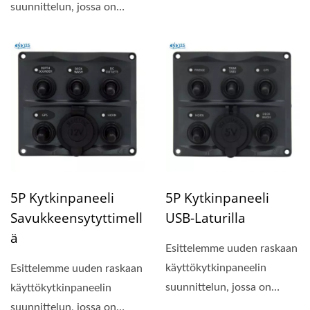
suunnittelun, jossa on
kompakti paneelin koko...
5P Kytkinpaneeli
5P Kytkinpaneeli
Savukkeensytyttimell
USB-Laturilla
Ä
Esittelemme uuden raskaan
käyttökytkinpaneelin
Esittelemme uuden raskaan
suunnittelun, jossa on
käyttökytkinpaneelin
kompakti paneelin koko...
suunnittelun, jossa on