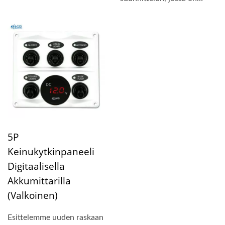
kompakti paneelin koko...
5P
Keinukytkinpaneeli
Digitaalisella
Akkumittarilla
(valkoinen)
Esittelemme uuden raskaan