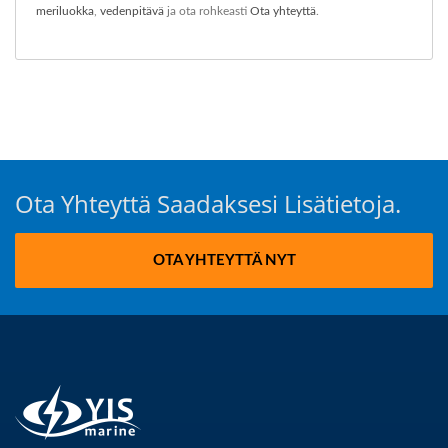
meriluokka
,
vedenpitävä
ja ota rohkeasti
Ota yhteyttä
.
Ota Yhteyttä Saadaksesi Lisätietoja.
OTA YHTEYTTÄ NYT