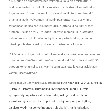
YIS Marine on ammattimainen valmistaja, joka on omistautunut
korkealaatuisten merenkulkualan sähkö- ja elektroniikkatuotteiden
tarjoamiseen. Suunnittelemalla ja valmistamalla tuotteet itse sekä
pitämällä laadunvalvonnan Taiwanin pääkonttorissa, pystymme
tarjoamaan korkealaatuisia merenkulkutuotteita kilpailukykyiseen
hintaan. Meillä on yli 20 vuoden kokemus merenkulkutuotteiden,
kytkinpaneelien, LED-valojen, kytkimien, pistokkeiden, liittimien,
liitoskappaleiden ja kiskopalkkien valmistuksesta Taiwanissa.
YIS Marine on tarjonnut asiakkailleen korkealaatuisia meriteollisuuden
ja veneiden sähkötuotteita, sekä edistyksellisellä teknologiolla että 33
vuoden kokemuksella, YIS Marine varmistaa, että jokaisen asiakkaan
vaatimukset täyttyvät.
Katso laadukkaat mikrolevätuotteemme
Kytkinpaneeli
,
LED-valo
,
Kytkin
,
Pistoke
,
Pistorasia
,
Bussipalkki
,
kytkinpaneeli
,
meri-LED-valo
,
syttyjänsytytin pistorasiat
,
sulakepidin
,
kiskojen välinen liitin
,
savukkeensytytin pistoke
,
napakanta
,
pohjavesipumpun kytkin
,
valaistu kytkin
,
kalvokytkinpaneeli
,
vipukytkin
,
kallistuskytkin
,