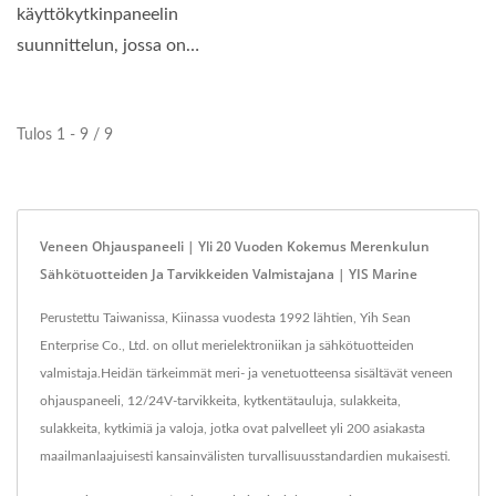
käyttökytkinpaneelin
suunnittelun, jossa on
kompakti paneelin koko...
Tulos 1 - 9 / 9
Veneen Ohjauspaneeli | Yli 20 Vuoden Kokemus Merenkulun
Sähkötuotteiden Ja Tarvikkeiden Valmistajana | YIS Marine
Perustettu Taiwanissa, Kiinassa vuodesta 1992 lähtien, Yih Sean
Enterprise Co., Ltd. on ollut merielektroniikan ja sähkötuotteiden
valmistaja.Heidän tärkeimmät meri- ja venetuotteensa sisältävät veneen
ohjauspaneeli, 12/24V-tarvikkeita, kytkentätauluja, sulakkeita,
sulakkeita, kytkimiä ja valoja, jotka ovat palvelleet yli 200 asiakasta
maailmanlaajuisesti kansainvälisten turvallisuusstandardien mukaisesti.