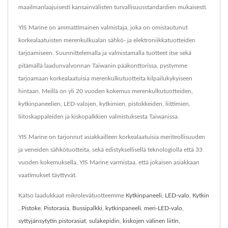
maailmanlaajuisesti kansainvälisten turvallisuusstandardien mukaisesti.
YIS Marine on ammattimainen valmistaja, joka on omistautunut
korkealaatuisten merenkulkualan sähkö- ja elektroniikkatuotteiden
tarjoamiseen. Suunnittelemalla ja valmistamalla tuotteet itse sekä
pitämällä laadunvalvonnan Taiwanin pääkonttorissa, pystymme
tarjoamaan korkealaatuisia merenkulkutuotteita kilpailukykyiseen
hintaan. Meillä on yli 20 vuoden kokemus merenkulkutuotteiden,
kytkinpaneelien, LED-valojen, kytkimien, pistokkeiden, liittimien,
liitoskappaleiden ja kiskopalkkien valmistuksesta Taiwanissa.
YIS Marine on tarjonnut asiakkailleen korkealaatuisia meriteollisuuden
ja veneiden sähkötuotteita, sekä edistyksellisellä teknologiolla että 33
vuoden kokemuksella, YIS Marine varmistaa, että jokaisen asiakkaan
vaatimukset täyttyvät.
Katso laadukkaat mikrolevätuotteemme
Kytkinpaneeli
,
LED-valo
,
Kytkin
,
Pistoke
,
Pistorasia
,
Bussipalkki
,
kytkinpaneeli
,
meri-LED-valo
,
syttyjänsytytin pistorasiat
,
sulakepidin
,
kiskojen välinen liitin
,