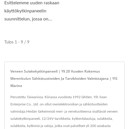
Esittelemme uuden raskaan
käyttökytkinpaneelin
suunnittelun, jossa on
kompakti paneelin koko...
Tulos 1 - 9 / 9
Veneen Sulakekytkinpaneeli | Yli 20 Vuoden Kokemus
Merenkulun Sähkötuotteiden Ja Tarvikkeiden Valmistajana | YIS
Marine
Perustettu Taiwanissa, Kiinassa vuodesta 1992 lähtien, Yih Sean
Enterprise Co., Ltd. on ollut merielektroniikan ja sähkötuotteiden
valmistaja.Heidän tärkeimmät meri- ja venetuotteensa sisältävät veneen
sulakekytkinpaneeli, 12/24V-tarvikkeita, kytkentätauluja, sulakkeita,
sulakkeita, kytkimiä ja valoja, jotka ovat palvelleet yli 200 asiakasta