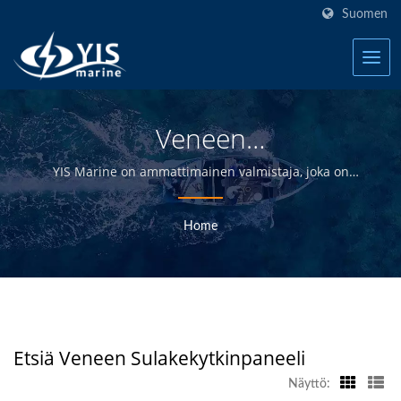
Suomen
Veneen
SulakekytkinpaneeliEtsitty
YIS Marine on ammattimainen valmistaja, joka on
omistautunut tarjoamaan korkealaatuisia sähkö- ja
| Taiwanin Vedenpitävät
elektroniikkatuotteita jakelijoille, tukkukauppiaille,
Home
Kytkinpaneelit Veneille
vähittäiskauppiaille ja veneenrakentajille
meriteollisuudessa yli 30 vuoden ajan.
Valmistaja | YIS Marine
Etsiä Veneen Sulakekytkinpaneeli
Näyttö: