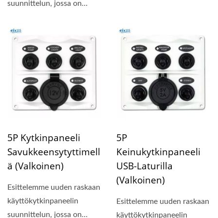
kompakti paneelin koko...
suunnittelun, jossa on
kompakti paneelin koko...
5P Kytkinpaneeli
5P
Savukkeensytyttimell
Keinukytkinpaneeli
Ä (valkoinen)
USB-Laturilla
(valkoinen)
Esittelemme uuden raskaan
käyttökytkinpaneelin
Esittelemme uuden raskaan
suunnittelun, jossa on
käyttökytkinpaneelin