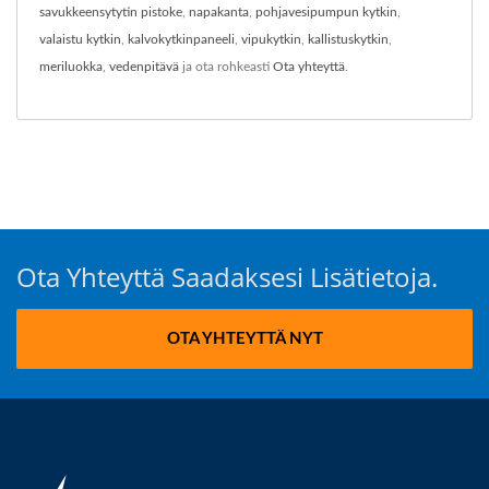
savukkeensytytin pistoke
,
napakanta
,
pohjavesipumpun kytkin
,
valaistu kytkin
,
kalvokytkinpaneeli
,
vipukytkin
,
kallistuskytkin
,
meriluokka
,
vedenpitävä
ja ota rohkeasti
Ota yhteyttä
.
Ota Yhteyttä Saadaksesi Lisätietoja.
OTA YHTEYTTÄ NYT