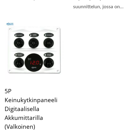
kompakti paneelin koko...
suunnittelun, jossa on
kompakti paneelin koko...
5P
Keinukytkinpaneeli
Digitaalisella
Akkumittarilla
(valkoinen)