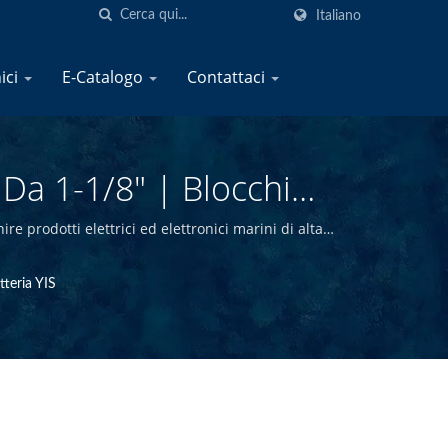
Italiano
nici
E-Catalogo
Contattaci
 Da 1-1/8" | Blocchi
 Marini | YIS Marine
 prodotti elettrici ed elettronici marini di alta
rado di offrire prodotti marini di alta qualità a
tteria YIS