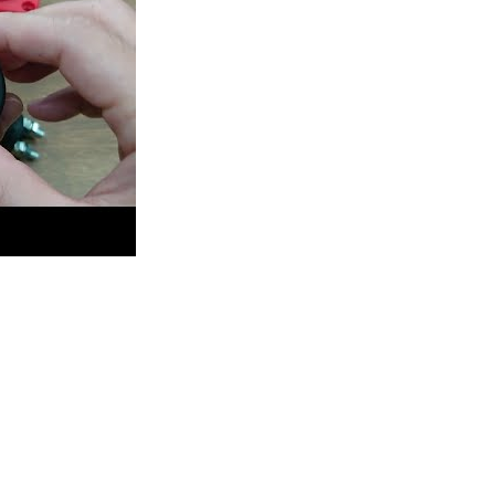
la batteria mini da 150A - BF449 (fori di montaggio da 1-1/8
Serie Di Prese USB
Serie Di Interruttori Prin
Per Batterie