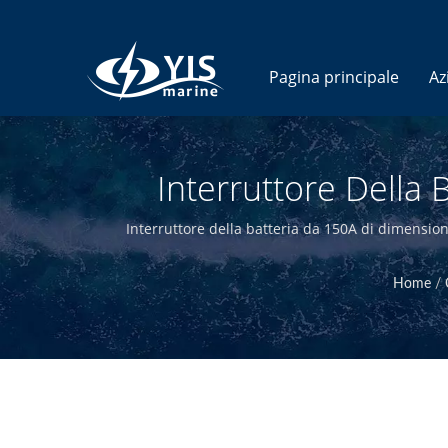
Pagina principale
Az
Interruttore Della 
Fusibili Marini - P
Interruttore della batteria da 150A di dimension
qualità. Progettando e producendo internamente e
Home
/