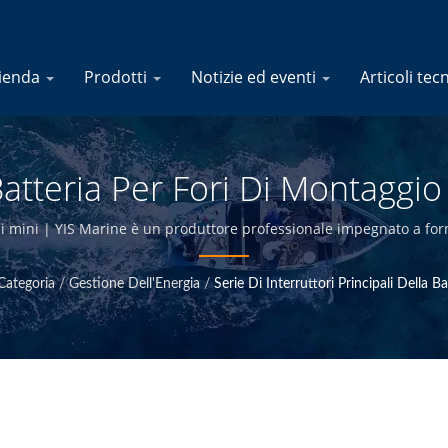
ienda
Prodotti
Notizie ed eventi
Articoli tec
Batteria Per Fori Di Montaggio
roduttore Di Prodotti Elettrici
i mini | YIS Marine è un produttore professionale impegnato a fornire
 avendo il controllo di qualità presso la sede di Taiwan, siamo in g
prezzi competitivi.
Categoria
/
Gestione Dell'Energia
/
Serie Di Interruttori Principali Della Ba