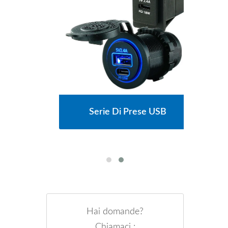
cipali
Serie Di Prese USB
Serie
Hai domande?
Chiamaci :