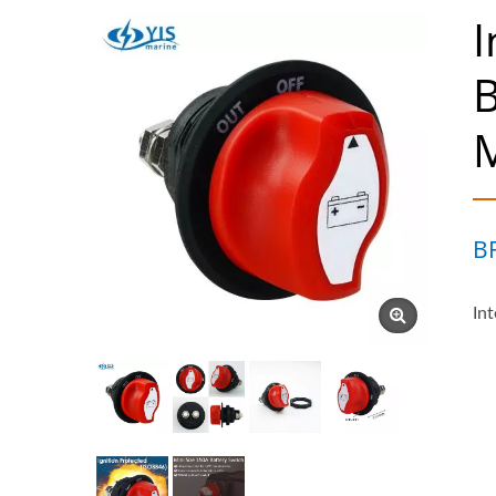
I
B
M
B
Int