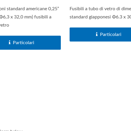
oni standard americane 0,25”
Fusibili a tubo di vetro di dim
(Φ6,3 x 32,0 mm) fusibili a
standard giapponesi Φ6.3 x 
vetro
Particolari
Particolari
Serie Di Prese USB
Serie Di Interruttori Prin
Per Batterie