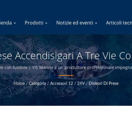
ienda
Prodotti
Notizie ed eventi
Articoli tec
ese Accendisigari A Tre Vie Co
roduttore Di Prodotti Elettrici
ie con fusibile | YIS Marine è un produttore professionale impegnato
namente e avendo il controllo di qualità presso la sede di Taiwan, s
qualità a prezzi competitivi.
Home
/
Categoria
/
Accessori 12 / 24V
/
Divisori Di Prese