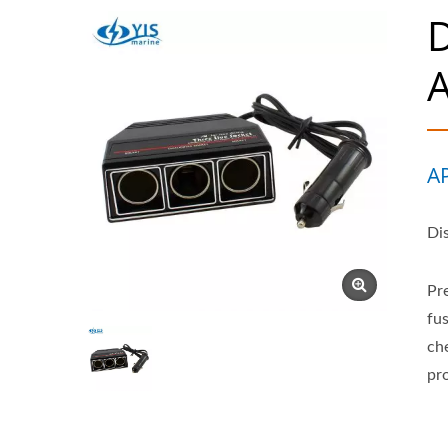
D
A
A
Dis
Pre
fu
ch
pro