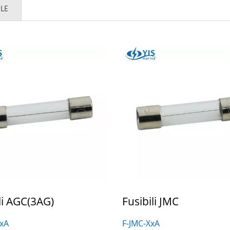
LE
li AGC(3AG)
Fusibili JMC
XxA
F-JMC-XxA