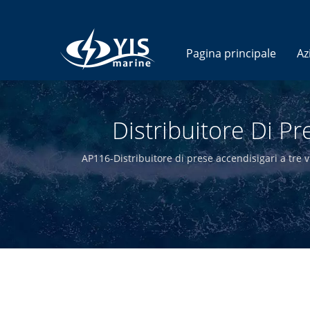
Pagina principale
Az
Distribuitore Di Pr
Fusibili Marini - P
AP116-Distribuitore di prese accendisigari a tre v
di alta qualità. Progettando e producendo inter