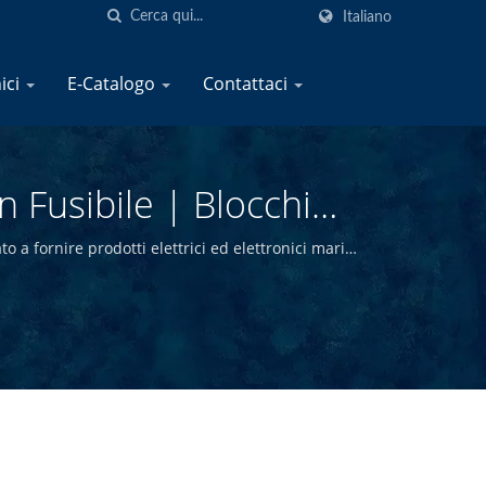
Italiano
nici
E-Catalogo
Contattaci
n Fusibile | Blocchi
 Marini | YIS Marine
 a fornire prodotti elettrici ed elettronici marini
iamo in grado di offrire prodotti marini di alta