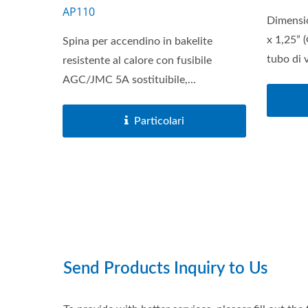
AP110
Dimensi
x 1,25” 
Spina per accendino in bakelite
tubo di 
resistente al calore con fusibile
AGC/JMC 5A sostituibile,...
Particolari
Serie Di Interruttori Principali
Per Batterie