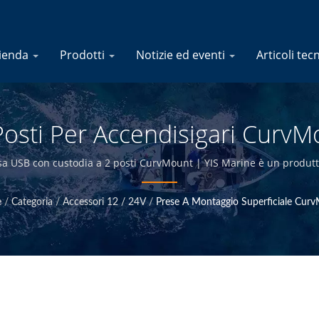
ienda
Prodotti
Notizie ed eventi
Articoli tec
osti Per Accendisigari CurvMo
tore Di Prodotti Elettrici Mar
a USB con custodia a 2 posti CurvMount | YIS Marine è un produtto
. Progettando e producendo internamente e avendo il controllo di qua
offrire prodotti marini di alta qualità a prezzi competitivi.
e
/
Categoria
/
Accessori 12 / 24V
/
Prese A Montaggio Superficiale Cur