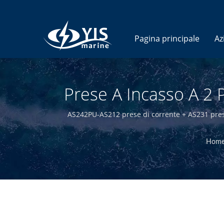
Pagina principale
Az
Prese A Incasso A 2 P
Marini - Produt
AS242PU-AS212 prese di corrente + AS231 pres
elettrici ed elettronici marini di alta qualità
Hom