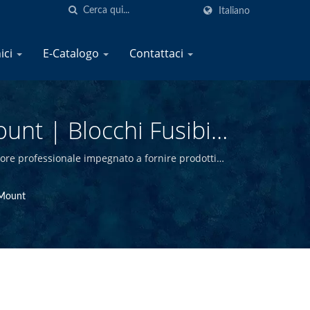
Italiano
nici
E-Catalogo
Contattaci
unt | Blocchi Fusibili
ini | YIS Marine
re professionale impegnato a fornire prodotti
lità presso la sede di Taiwan, siamo in grado di
vMount