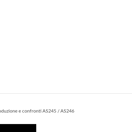
Serie Di Prese USB
Serie Di Interruttori Prin
Per Batterie
troduzione e confronti AS245 / AS246