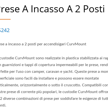
rese A Incasso A 2 Posti
S242
ese a incasso a 2 posti per accendisigari CurvMount
custodie CurvMount sono realizzate in plastica stabilizzata ai ra
n guarnizioni e tappi di copertura impermeabili per le prese, ren
rfette per l'uso con camper, caravan e yacht. Queste prese a mo
erficiale sono facili da installare e possono essere montate
ticalmente, orizzontalmente o sotto il cruscotto. Compatibili con
stre prese di corrente più popolari, le custodie CurvMount offro
2 diverse combinazioni di prese per soddisfare le esigenze di tutti
enti.