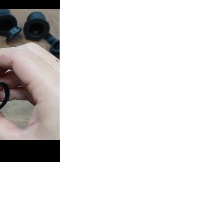
ggio a filo con doppia presa - Introduzione e confronti AS245 