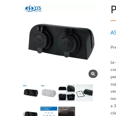
P
A
Pr
Le 
co
pe
sup
ver
no
a 3
cli