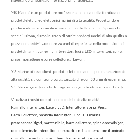
rispettando gli standard internazionali di sicurezza.
'YIS Marine' è un produttore professionale dedicato alla fornitura di
prodotti elettrici ed elettronici marini di alta qualità. Progettando e
producendo internamente e avendo il controllo di qualità presso la
sede di Taiwan, siamo in grado di offrire prodotti marini di alta qualità a
prezzi competitivi. Con oltre 20 anni di esperienza nella produzione di
prodotti marini, pannelli di interruttori, luci a LED, interruttori, spine,
prese, morsettiere e barre collettore a Taiwan.
YIS Marine offre ai clienti prodotti elettrici marini e per imbarcazioni di
alta qualità, sia con tecnologia avanzata che con 33 anni di esperienza,
YIS Marine garantisce che le esigenze di ogni cliente siano soddisfatte.
Visualizza i nostri prodotti di microalghe di alta qualità
Pannello Interruttori
,
Luce a LED
,
Interruttore
,
Spina
,
Presa
,
Barra Collettore
,
pannello interruttori
,
luce LED marina
,
prese accendisigari
,
portafusibile
,
barra collettore
,
spina accendisigari
,
perno terminale
,
interruttore pompa di sentina
,
interruttore illuminato
,
pannello a membrana per interruttori
,
interruttore a levetta
,