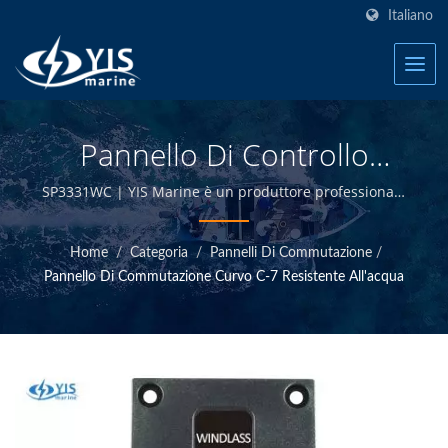
Italiano
Pannello Di Controllo
Argano | Blocchi Fusibili
SP3331WC | YIS Marine è un produttore professionale
impegnato a fornire prodotti elettrici ed elettronici
Marini - Produttore Di
marini di alta qualità. Progettando e producendo
Home
/
Categoria
/
Pannelli Di Commutazione
/
internamente e avendo il controllo di qualità presso la
Prodotti Elettrici Marini |
Pannello Di Commutazione Curvo C-7 Resistente All'acqua
sede di Taiwan, siamo in grado di offrire prodotti
YIS Marine
marini di alta qualità a prezzi competitivi.