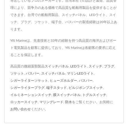
専念しているプロのメーカーです。台湾本社での設計と製造、品質管
理により、競争力のある価格で高品質な船舶用製品を提供することが
できます。台湾での船舶用製品、スイッチパネル、LEDライト、スイ
ッチ、プラグ、ソケット、端子台、バスバーの製造経験は20年以上あ
ります。
YIS Marineは、先進技術と33年の経験を持つ高品質の海洋およびボー
ト電気製品を顧客に提供しており、YIS Marineは各顧客の要求に応え
ることを保証します。
高品質の微細藻類製品
スイッチパネル
,
LEDライト
,
スイッチ
,
プラグ
,
ソケット
,
バスバー
,
スイッチパネル
,
マリンLEDライト
,
シガーライターソケット
,
ヒューズホルダー
,
バスバー
,
シガーライタープラグ
,
端子スタッド
,
ビルジポンプスイッチ
,
イルミネーションスイッチ
,
膜スイッチパネル
,
トグルスイッチ
,
ロッカースイッチ
,
マリングレード
,
防水
をご覧ください。お気軽に
お問い合わせ
ください。