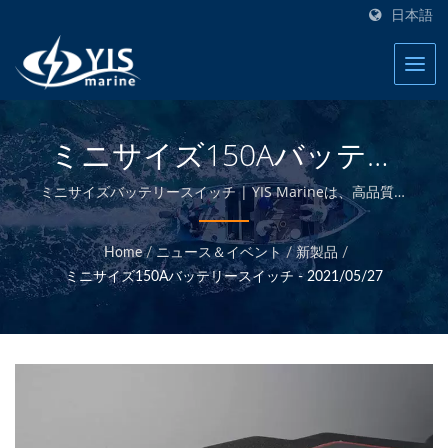
日本語
ミニサイズ150Aバッテリ
ースイッチ-2021/05/27 /
ミニサイズバッテリースイッチ | YIS Marineは、高品質な
船舶用電気および電子製品を提供することに専念するプロ
20年以上の海洋電気製品お
のメーカーです。自社設計・製造および台湾本社での品質
Home
/
ニュース＆イベント
/
新製品
/
管理により、競争力のある価格で高品質な船舶用製品を提
よびアクセサリーメーカ
ミニサイズ150Aバッテリースイッチ - 2021/05/27
供することができます。
ー | YIS Marine