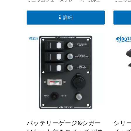
ミニウムフェースプレート、防水取
ミニウ
リーズ
り付けガスケットを装備したこれら
り付け
のスイッチパネルは、あらゆる気象
のスイ
詳細
条件に耐えるように特別に設計され
条件に
ており、屋外での使用に最適です。
ており
バッテリーゲージ&シガー
シリー