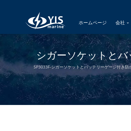
ホームページ
会社
シガーソケットとバ
モデル) | マリン
SP3033F-シガーソケットとバッテリーゲージ付き
設計・製造および台湾