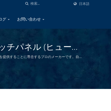
日本語
タログ
お問い合わせ
チパネル (ヒューズ
品メーカー | YIS
子製品を提供することに専念するプロのメーカーです。自社
供することができます。