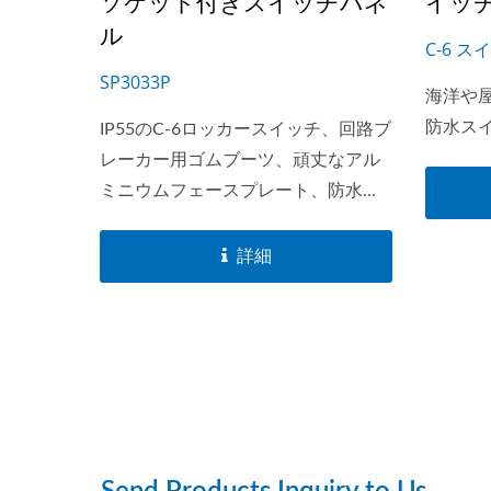
ソケット付きスイッチパネ
イッ
ル
C-6 
SP3033P
海洋や
防水ス
IP55のC-6ロッカースイッチ、回路ブ
レーカー用ゴムブーツ、頑丈なアル
ミニウムフェースプレート、防水取
り付けガスケットを装備したこれら
のスイッチパネルは、あらゆる気象
詳細
条件に耐えるように特別に設計され
ており、屋外での使用に最適です。