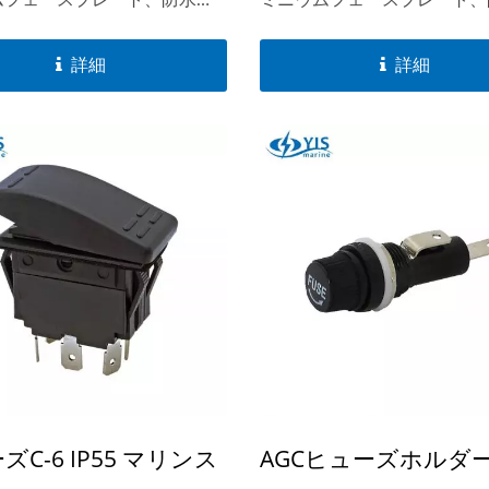
ムフェースプレート、防水取
ミニウムフェースプレート、
リーズ
ガスケットを装備したこれら
り付けガスケットを装備した
ッチパネルは、あらゆる気象
のスイッチパネルは、あらゆ
詳細
詳細
耐えるように特別に設計され
条件に耐えるように特別に設
、屋外での使用に最適です。
ており、屋外での使用に最適
ズC-6 IP55 マリンス
AGCヒューズホルダ