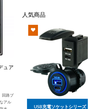
人気商品
デュア
チ、回路ブ
なアル
ッチシ
USB充電ソケットシリーズ
メイ