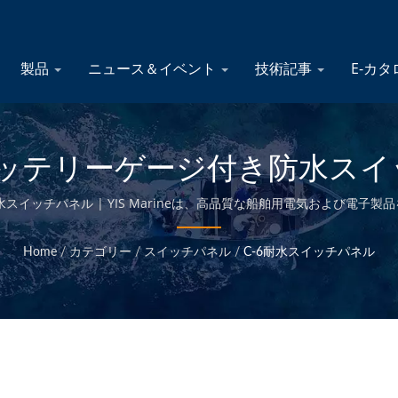
製品
ニュース＆イベント
技術記事
E-カ
ッテリーゲージ付き防水スイッ
ヒューズブロック - マリン電気製
防水スイッチパネル | YIS Marineは、高品質な船舶用電気および電
本社での品質管理により、競争力のある価格で高品質な船舶用製品を提
Marine
Home
/
カテゴリー
/
スイッチパネル
/
C-6耐水スイッチパネル