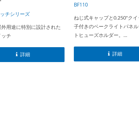
チ
BF110
スイッチシリーズ
ねじ式キャップと0.250"ク
子付きのベークライトパネル
屋外用途に特別に設計された
トヒューズホルダー。
イッチ
6.3X32mm(AGC/ATE)または
6.3x30mm(JMC/JTG)ヒュ
詳細
詳細
ています。