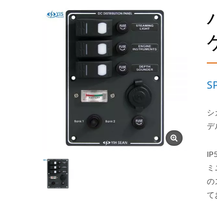
S
シ
デ
I
ミ
の
て