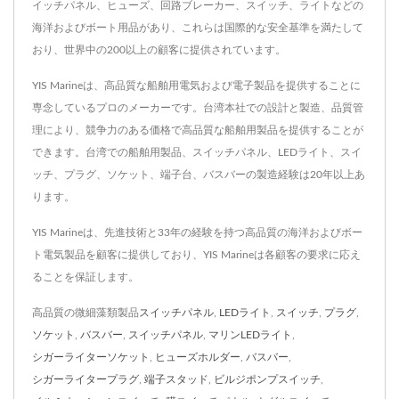
イッチパネル、ヒューズ、回路ブレーカー、スイッチ、ライトなどの
海洋およびボート用品があり、これらは国際的な安全基準を満たして
おり、世界中の200以上の顧客に提供されています。
YIS Marineは、高品質な船舶用電気および電子製品を提供することに
専念しているプロのメーカーです。台湾本社での設計と製造、品質管
理により、競争力のある価格で高品質な船舶用製品を提供することが
できます。台湾での船舶用製品、スイッチパネル、LEDライト、スイ
ッチ、プラグ、ソケット、端子台、バスバーの製造経験は20年以上あ
ります。
YIS Marineは、先進技術と33年の経験を持つ高品質の海洋およびボー
ト電気製品を顧客に提供しており、YIS Marineは各顧客の要求に応え
ることを保証します。
高品質の微細藻類製品
スイッチパネル
,
LEDライト
,
スイッチ
,
プラグ
,
ソケット
,
バスバー
,
スイッチパネル
,
マリンLEDライト
,
シガーライターソケット
,
ヒューズホルダー
,
バスバー
,
シガーライタープラグ
,
端子スタッド
,
ビルジポンプスイッチ
,