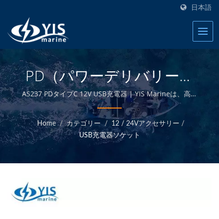
日本語
PD（パワーデリバリー）
45W USBタイプC充電器 |
AS237 PDタイプC 12V USB充電器 | YIS Marineは、高品
質な船舶用電気および電子製品を提供することに専念する
マリンヒューズブロック -
プロのメーカーです。自社設計・製造および台湾本社での
Home
/
カテゴリー
/
12 / 24Vアクセサリー
/
品質管理により、競争力のある価格で高品質な船舶用製品
マリン電気製品メーカー |
USB充電器ソケット
を提供することができます。
YIS Marine