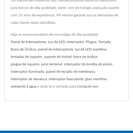
YIS Marine tem oferecido aos clientes produtos elétricos marinhos e
para barcos de alta qualidade, tanto com tecnologia avançada quanto
com 33 anos de experiência, YIS Marine garante que as demandas de
cada cliente sejam atendidas.
Veja os nossos produtos de microalgas de alta qualidade
Painel de Interruptores
,
Luz de LED
,
Interruptor
,
Plugue
,
Tomada
,
Barra de Ônibus
,
painel de interruptores
,
luz de LED marítima
,
tomadas de isqueiro
,
suporte de fusível
,
barra de ônibus
,
plugue de isqueiro
,
pino terminal
,
interruptor da bomba de porão
,
interruptor iluminado
,
painel de teclado de membrana
,
interruptor de alavanca
,
interruptor basculante
,
grau marítimo
,
resistente à água
e sinta-se à vontade para
Contacte-nos
.