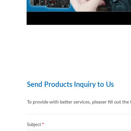
Séries De Interruptores
S
Principais De Bateria