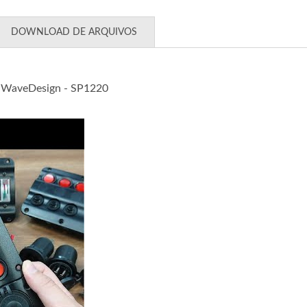
DOWNLOAD DE ARQUIVOS
or WaveDesign - SP1220
essórios para Painel de Interruptor WaveDesign - SP1220