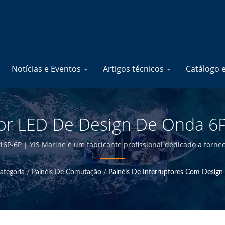
Notícias e Eventos
Artigos técnicos
Catálogo 
tor LED De Design De Onda 6
rinhos - Fabricante De Produ
6P-6P | YIS Marine é um fabricante profissional dedicado a fornece
nte e ter controle de qualidade na sede de Taiwan, somos capazes
| YIS Marine
a preços competitivos.
ategoria
/
Painéis De Comutação
/
Painéis De Interruptores Com Desig