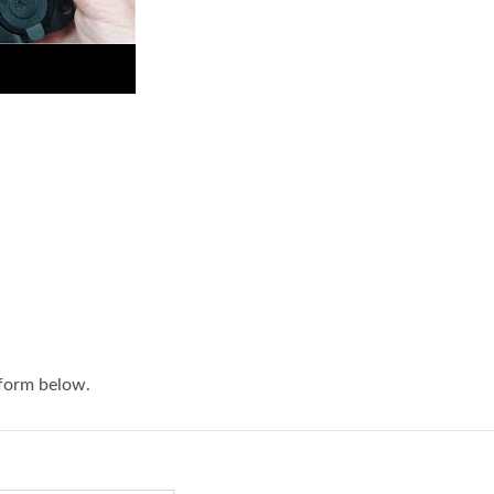
éries De Tomadas De
Séries De Interrupto
Carregador USB
Principais De Bater