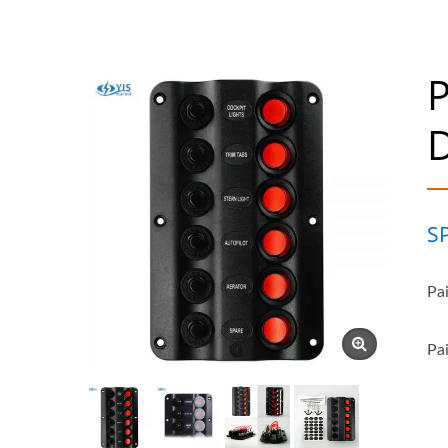
P
S
Pa
Pa