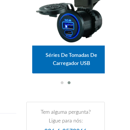
res
Séries De Tomadas De
Sé
ia
Carregador USB
Tem alguma pergunta?
Ligue para nós: