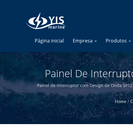
Página inicial
Empresa
Produtos
Painel De Interrup
Blocos De Fusíveis Ma
Painel de Interruptor com Design de Onda SP121
alta qualidade. Ao projetar e fabricar intername
Home
/
C