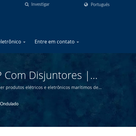
Português
eletrônico
Entre em contato
P Com Disjuntores |
tos Elétricos Marinhos
r produtos elétricos e eletrônicos marítimos de
 de oferecer produtos marítimos de alta qualidade
n Ondulado