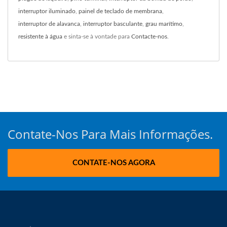
interruptor iluminado
,
painel de teclado de membrana
,
interruptor de alavanca
,
interruptor basculante
,
grau marítimo
,
resistente à água
e sinta-se à vontade para
Contacte-nos
.
Contate-Nos Para Mais Informações.
CONTATE-NOS AGORA