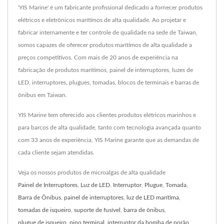
'YIS Marine' é um fabricante profissional dedicado a fornecer produtos
elétricos e eletrônicos marítimos de alta qualidade. Ao projetar e
fabricar internamente e ter controle de qualidade na sede de Taiwan,
somos capazes de oferecer produtos marítimos de alta qualidade a
preços competitivos. Com mais de 20 anos de experiência na
fabricação de produtos marítimos, painel de interruptores, luzes de
LED, interruptores, plugues, tomadas, blocos de terminais e barras de
ônibus em Taiwan.
YIS Marine tem oferecido aos clientes produtos elétricos marinhos e
para barcos de alta qualidade, tanto com tecnologia avançada quanto
com 33 anos de experiência, YIS Marine garante que as demandas de
cada cliente sejam atendidas.
Veja os nossos produtos de microalgas de alta qualidade
Painel de Interruptores
,
Luz de LED
,
Interruptor
,
Plugue
,
Tomada
,
Barra de Ônibus
,
painel de interruptores
,
luz de LED marítima
,
tomadas de isqueiro
,
suporte de fusível
,
barra de ônibus
,
plugue de isqueiro
,
pino terminal
,
interruptor da bomba de porão
,