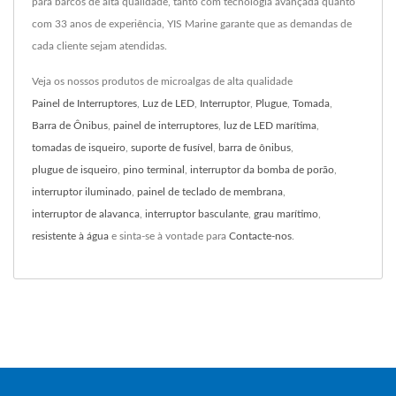
para barcos de alta qualidade, tanto com tecnologia avançada quanto
com 33 anos de experiência, YIS Marine garante que as demandas de
cada cliente sejam atendidas.
Veja os nossos produtos de microalgas de alta qualidade
Painel de Interruptores
,
Luz de LED
,
Interruptor
,
Plugue
,
Tomada
,
Barra de Ônibus
,
painel de interruptores
,
luz de LED marítima
,
tomadas de isqueiro
,
suporte de fusível
,
barra de ônibus
,
plugue de isqueiro
,
pino terminal
,
interruptor da bomba de porão
,
interruptor iluminado
,
painel de teclado de membrana
,
interruptor de alavanca
,
interruptor basculante
,
grau marítimo
,
resistente à água
e sinta-se à vontade para
Contacte-nos
.