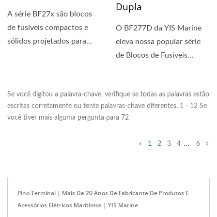
Dupla
A série BF27x são blocos
de fusíveis compactos e
O BF277D da YIS Marine
sólidos projetados para
eleva nossa popular série
circuitos de 24 horas....
de Blocos de Fusíveis
ATO/ATC com um layout...
Se você digitou a palavra-chave, verifique se todas as palavras estão
escritas corretamente ou tente palavras-chave diferentes. 1 - 12 Se
você tiver mais alguma pergunta para 72
…
«
1
2
3
4
6
»
Pino Terminal | Mais De 20 Anos De Fabricante De Produtos E
Acessórios Elétricos Marítimos | YIS Marine