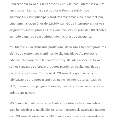
Com sede em Taiwan, China desde 1992, Yih Sean Enterprise Co., Ltd.
tem sido um fabricante de produtos elétricos e eletrônicos
marítimos.Os seus principais produtos marítimos e náuticos incluem
pino terminal, acessórios de 12/24V, painéis de interruptores, fusíveis,
disjuntores, interruptores e luzes, que têm servido mais de 200 clientes
em todo o mundo com padrões internacionais de segurança.
'YIS Marine' é um fabricante profissional dedicado a fornecer produtos
elétricos e eletrônicos marítimos de alta qualidade. Ao projetar e
fabricar internamente e ter controle de qualidade na sede de Taiwan,
somos capazes de oferecer produtos marítimos de alta qualidade a
preços competitivos. Com mais de 20 anos de experiência na
fabricação de produtos marítimos, painel de interruptores, luzes de
LED, interruptores, plugues, tomadas, blocos de terminais e barras de
ônibus em Taiwan.
YIS Marine tem oferecido aos clientes produtos elétricos marinhos e
para barcos de alta qualidade, tanto com tecnologia avançada quanto
com 33 anos de experiência, YIS Marine garante que as demandas de