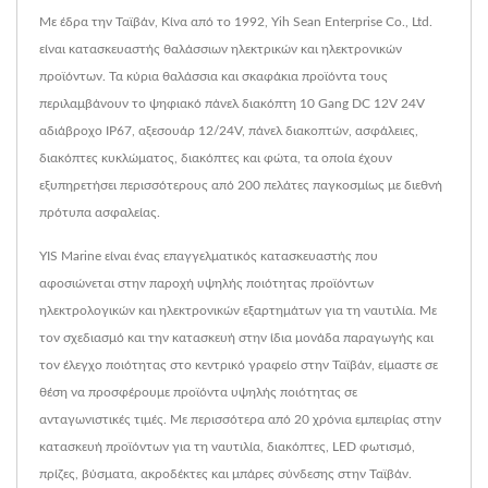
Με έδρα την Ταϊβάν, Κίνα από το 1992, Yih Sean Enterprise Co., Ltd.
είναι κατασκευαστής θαλάσσιων ηλεκτρικών και ηλεκτρονικών
προϊόντων. Τα κύρια θαλάσσια και σκαφάκια προϊόντα τους
περιλαμβάνουν το ψηφιακό πάνελ διακόπτη 10 Gang DC 12V 24V
αδιάβροχο IP67, αξεσουάρ 12/24V, πάνελ διακοπτών, ασφάλειες,
διακόπτες κυκλώματος, διακόπτες και φώτα, τα οποία έχουν
εξυπηρετήσει περισσότερους από 200 πελάτες παγκοσμίως με διεθνή
πρότυπα ασφαλείας.
YIS Marine είναι ένας επαγγελματικός κατασκευαστής που
αφοσιώνεται στην παροχή υψηλής ποιότητας προϊόντων
ηλεκτρολογικών και ηλεκτρονικών εξαρτημάτων για τη ναυτιλία. Με
τον σχεδιασμό και την κατασκευή στην ίδια μονάδα παραγωγής και
τον έλεγχο ποιότητας στο κεντρικό γραφείο στην Ταϊβάν, είμαστε σε
θέση να προσφέρουμε προϊόντα υψηλής ποιότητας σε
ανταγωνιστικές τιμές. Με περισσότερα από 20 χρόνια εμπειρίας στην
κατασκευή προϊόντων για τη ναυτιλία, διακόπτες, LED φωτισμό,
πρίζες, βύσματα, ακροδέκτες και μπάρες σύνδεσης στην Ταϊβάν.