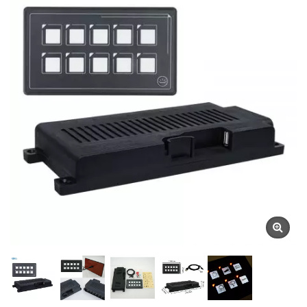
Προϊόντων | YIS Marine