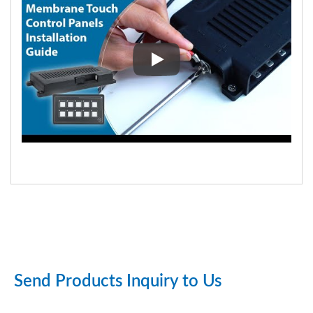
YIS Marine 10P Μεμβράνη Πίν