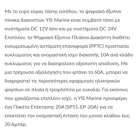
Με το ευρύ εύρος τάσης εισόδου, το ψηφιακό έξυπνο
πίνακα διακοπτών YIS Marine είναι συμβατό τόσο με
συστήματα DC 12V όσο και με συστήματα DC 24V.
Επιπλέον, το Ψηφιακό Έξυπνο Πλαίσιο Διακόπτη διαθέτει
ενσωματωμένη αυτόματη επαναφορά (PPTC) προστασία
κυκλώματος και ονομαστική ισχύ διακοπής 10A ανά κλάδο
κυκλώματος για να διασφαλίσει αξιόπιστη απόδοση. Με
μια τρέχουσα αξιολόγηση που φτάνει τα 60A, μπορεί να
διαχειριστεί τις περισσότερες εφαρμογές ηλεκτρικών
φορτίων σε πλοία ή τροχόσπιτα με ευκολία. Για εκείνους
που χρειάζονται επιπλέον ισχύ, η YIS Marine προσφέρει
ένα Πακέτο Επέκτασης 20A (SP51-EP-20A) για να
επεκτείνει την ονομαστική ένταση του μονού κλάδου έως
20 Αμπέρ.