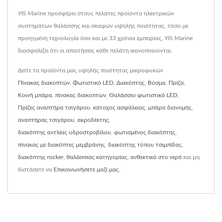
YIS Marine προσφέρει στους πελάτες προϊόντα ηλεκτρικών
συστημάτων θαλάσσης και σκαφών υψηλής ποιότητας, τόσο με
προηγμένη τεχνολογία όσο και με 33 χρόνια εμπειρίας, YIS Marine
διασφαλίζει ότι οι απαιτήσεις κάθε πελάτη ικανοποιούνται.
Δείτε τα προϊόντα μας υψηλής ποιότητας μικροφυκών
Πίνακας διακοπτών
,
Φωτιστικό LED
,
Διακόπτης
,
Βύσμα
,
Πρίζα
,
Κοινή μπάρα
,
πίνακας διακοπτών
,
Θαλάσσιο φωτιστικό LED
,
Πρίζες αναπτήρα τσιγάρου
,
κάτοχος ασφάλειας
,
μπάρα διανομής
,
αναπτήρας τσιγάρου
,
ακροδέκτης
,
διακόπτης αντλίας υδροστροβίλου
,
φωτισμένος διακόπτης
,
πίνακας με διακόπτες μεμβράνης
,
διακόπτης τύπου τσιμπίδας
,
διακόπτης rocker
,
θαλάσσιας κατηγορίας
,
ανθεκτικό στο νερό
και μη
διστάσετε να
Επικοινωνήσετε μαζί μας
.