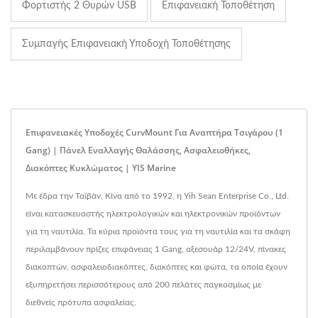
Φορτιστής 2 Θυρών USB
Επιφανειακή Τοποθέτηση
Συμπαγής Επιφανειακή Υποδοχή Τοποθέτησης
Επιφανειακές Υποδοχές CurvMount Για Αναπτήρα Τσιγάρου (1
Gang) | Πάνελ Εναλλαγής Θαλάσσης, Ασφαλειοθήκες,
Διακόπτες Κυκλώματος | YIS Marine
Με έδρα την Ταϊβάν, Κίνα από το 1992, η Yih Sean Enterprise Co., Ltd.
είναι κατασκευαστής ηλεκτρολογικών και ηλεκτρονικών προϊόντων
για τη ναυτιλία. Τα κύρια προϊόντα τους για τη ναυτιλία και τα σκάφη
περιλαμβάνουν πρίζες επιφάνειας 1 Gang, αξεσουάρ 12/24V, πίνακες
διακοπτών, ασφαλειοδιακόπτες, διακόπτες και φώτα, τα οποία έχουν
εξυπηρετήσει περισσότερους από 200 πελάτες παγκοσμίως με
διεθνείς πρότυπα ασφαλείας.