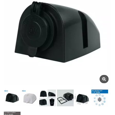
Προϊόντων | YIS Marine