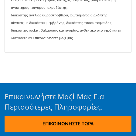
Πρίζες αναπτήρα τσιγάρου
,
κάτοχος ασφάλειας
,
μπάρα διανομής
,
αναπτήρας τσιγάρου
,
ακροδέκτης
,
διακόπτης αντλίας υδροστροβίλου
,
φωτισμένος διακόπτης
,
πίνακας με διακόπτες μεμβράνης
,
διακόπτης τύπου τσιμπίδας
,
διακόπτης rocker
,
θαλάσσιας κατηγορίας
,
ανθεκτικό στο νερό
και μη
διστάσετε να
Επικοινωνήσετε μαζί μας
.
Επικοινωνήστε Μαζί Μας Για
Περισσότερες Πληροφορίες.
ΕΠΙΚΟΙΝΩΝΉΣΤΕ ΤΏΡΑ