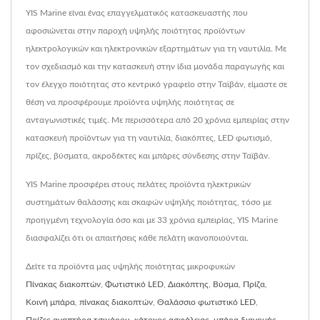
YIS Marine είναι ένας επαγγελματικός κατασκευαστής που
αφοσιώνεται στην παροχή υψηλής ποιότητας προϊόντων
ηλεκτρολογικών και ηλεκτρονικών εξαρτημάτων για τη ναυτιλία. Με
τον σχεδιασμό και την κατασκευή στην ίδια μονάδα παραγωγής και
τον έλεγχο ποιότητας στο κεντρικό γραφείο στην Ταϊβάν, είμαστε σε
θέση να προσφέρουμε προϊόντα υψηλής ποιότητας σε
ανταγωνιστικές τιμές. Με περισσότερα από 20 χρόνια εμπειρίας στην
κατασκευή προϊόντων για τη ναυτιλία, διακόπτες, LED φωτισμό,
πρίζες, βύσματα, ακροδέκτες και μπάρες σύνδεσης στην Ταϊβάν.
YIS Marine προσφέρει στους πελάτες προϊόντα ηλεκτρικών
συστημάτων θαλάσσης και σκαφών υψηλής ποιότητας, τόσο με
προηγμένη τεχνολογία όσο και με 33 χρόνια εμπειρίας, YIS Marine
διασφαλίζει ότι οι απαιτήσεις κάθε πελάτη ικανοποιούνται.
Δείτε τα προϊόντα μας υψηλής ποιότητας μικροφυκών
Πίνακας διακοπτών
,
Φωτιστικό LED
,
Διακόπτης
,
Βύσμα
,
Πρίζα
,
Κοινή μπάρα
,
πίνακας διακοπτών
,
Θαλάσσιο φωτιστικό LED
,