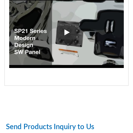
SP2145U Μοντέρνος Σχεδιασμό