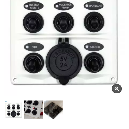
Προϊόντων | YIS Marine