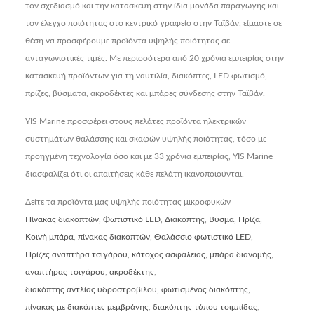
τον σχεδιασμό και την κατασκευή στην ίδια μονάδα παραγωγής και
τον έλεγχο ποιότητας στο κεντρικό γραφείο στην Ταϊβάν, είμαστε σε
θέση να προσφέρουμε προϊόντα υψηλής ποιότητας σε
ανταγωνιστικές τιμές. Με περισσότερα από 20 χρόνια εμπειρίας στην
κατασκευή προϊόντων για τη ναυτιλία, διακόπτες, LED φωτισμό,
πρίζες, βύσματα, ακροδέκτες και μπάρες σύνδεσης στην Ταϊβάν.
YIS Marine προσφέρει στους πελάτες προϊόντα ηλεκτρικών
συστημάτων θαλάσσης και σκαφών υψηλής ποιότητας, τόσο με
προηγμένη τεχνολογία όσο και με 33 χρόνια εμπειρίας, YIS Marine
διασφαλίζει ότι οι απαιτήσεις κάθε πελάτη ικανοποιούνται.
Δείτε τα προϊόντα μας υψηλής ποιότητας μικροφυκών
Πίνακας διακοπτών
,
Φωτιστικό LED
,
Διακόπτης
,
Βύσμα
,
Πρίζα
,
Κοινή μπάρα
,
πίνακας διακοπτών
,
Θαλάσσιο φωτιστικό LED
,
Πρίζες αναπτήρα τσιγάρου
,
κάτοχος ασφάλειας
,
μπάρα διανομής
,
αναπτήρας τσιγάρου
,
ακροδέκτης
,
διακόπτης αντλίας υδροστροβίλου
,
φωτισμένος διακόπτης
,
πίνακας με διακόπτες μεμβράνης
,
διακόπτης τύπου τσιμπίδας
,