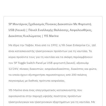
5P Μοντέρνος Σχεδιασμός Πίνακας Διακοπτών Με Φορτιστή
USB (Λευκό) | Πάνελ Εναλλαγής Θαλάσσης, Ασφαλειοθήκες,
Διακόπτες Κυκλώματος | YIS Marine
Με έδρα την Ταϊβάν, Κίνα από το 1992, η Yih Sean Enterprise Co., Ltd.
είναι κατασκευαστής ηλεκτρονικών προϊόντων για τη ναυτιλία. Τα
κύρια προϊόντα τους για τη ναυτιλία και τα σκάφη περιλαμβάνουν
τον 5P Toggle Switch Panel με USB φορτιστή (λευκό), αξεσουάρ
12/24V, πίνακες διακοπτών, ασφαλειοδιακόπτες, διακόπτες και φώτα,
τα οποία έχουν εξυπηρετήσει περισσότερους από 200 πελάτες
παγκοσμίως με διεθνείς πρότυπα ασφαλείας.
YIS Marine είναι ένας επαγγελματικός κατασκευαστής που
αφοσιώνεται στην παροχή υψηλής ποιότητας προϊόντων
ηλεκτρολογικών και ηλεκτρονικών εξαρτημάτων για τη ναυτιλία. Με