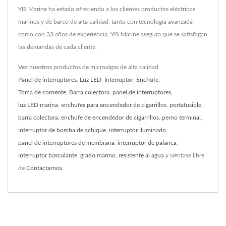
YIS Marine ha estado ofreciendo a los clientes productos eléctricos
marinos y de barco de alta calidad, tanto con tecnología avanzada
como con 33 años de experiencia, YIS Marine asegura que se satisfagan
las demandas de cada cliente.
Vea nuestros productos de microalgas de alta calidad
Panel de interruptores
,
Luz LED
,
Interruptor
,
Enchufe
,
Toma de corriente
,
Barra colectora
,
panel de interruptores
,
luz LED marina
,
enchufes para encendedor de cigarrillos
,
portafusible
,
barra colectora
,
enchufe de encendedor de cigarrillos
,
perno terminal
,
interruptor de bomba de achique
,
interruptor iluminado
,
panel de interruptores de membrana
,
interruptor de palanca
,
interruptor basculante
,
grado marino
,
resistente al agua
y siéntase libre
de
Contactarnos
.