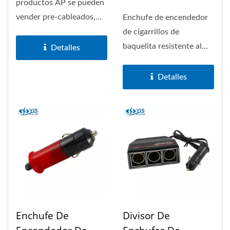
productos AP se pueden
vender pre-cableados,
Enchufe de encendedor
consulte la siguiente...
de cigarrillos de
baquelita resistente al
Detalles
calor con fusible
AGC/JMC de 5A
Detalles
reemplazable,...
Enchufe De
Divisor De