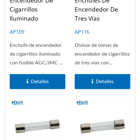
Encendedor De
Enchufes De
Cigarrillos
Encendedor De
Iluminado
Tres Vías
AP109
AP116
Enchufe de encendedor
Divisor de tomas de
de cigarrillos iluminado
encendedor de cigarrillos
con fusible AGC/JMC de
de tres vías con
5A reemplazable, y
indicador de
modelo...
alimentación...
Detalles
Detalles