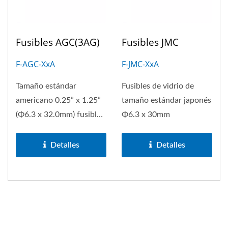
Fusibles AGC(3AG)
Fusibles JMC
F-AGC-XxA
F-JMC-XxA
Tamaño estándar
Fusibles de vidrio de
americano 0.25” x 1.25”
tamaño estándar japonés
(Φ6.3 x 32.0mm) fusibles
Φ6.3 x 30mm
de tubo de vidrio
Detalles
Detalles