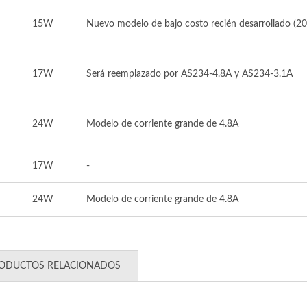
15W
Nuevo modelo de bajo costo recién desarrollado (2
17W
Será reemplazado por AS234-4.8A y AS234-3.1A
24W
Modelo de corriente grande de 4.8A
17W
-
24W
Modelo de corriente grande de 4.8A
ODUCTOS RELACIONADOS
es De Enchufes De Carga
Series De Interruptor
USB
Batería Principal