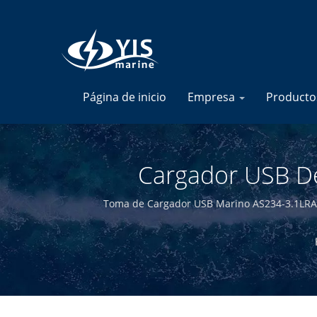
Página de inicio
Empresa
Product
Cargador USB De
Retroiluminación Gr
Toma de Cargador USB Marino AS234-3.1LRA-A 
electrónicos de alta calidad. Al diseñar y fabric
Fabricante De