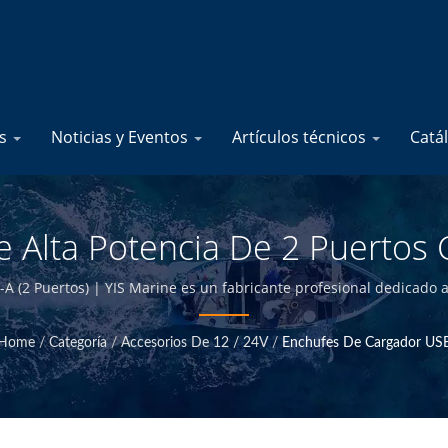
os
Noticias y Eventos
Artículos técnicos
Catá
 Alta Potencia De 2 Puertos 
abadas Con Láser | Bloques D
(2 Puertos) | YIS Marine es un fabricante profesional dedicado a
ar internamente y tener control de calidad en la sede de Taiwán, p
 Productos Eléctricos Marino
precios competitivos.
Home
/
Categoría
/
Accesorios De 12 / 24V
/
Enchufes De Cargador US