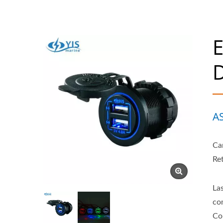
D
A
Ca
Re
La
co
Co