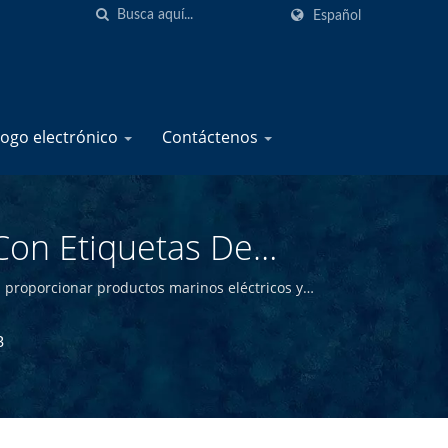
Español
logo electrónico
Contáctenos
Con Etiquetas De
e Fusibles Marinos -
 proporcionar productos marinos eléctricos y
odemos ofrecer productos marinos de alta calidad a
s | YIS Marine
B