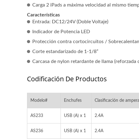
Carga 2 iPads a máxima velocidad al mismo tiem
Características
Entrada: DC12/24V (Doble Voltaje)
Indicador de Potencia LED
Protección contra cortocircuitos / Sobrecalentam
Corte estandarizado de 1-1/8”
Carcasa de nylon retardante de llama (reforzada c
Codificación De Productos
Modelo#
Enchufes
Clasificación de ampera
AS233
USB (A) x 1
2.4A
AS236
USB (A) x 1
2.4A