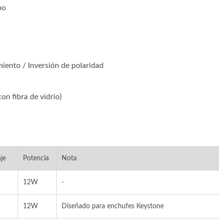
po
iento / Inversión de polaridad
on fibra de vidrio)
je
Potencia
Nota
12W
-
12W
Diseñado para enchufes Keystone