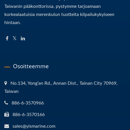
Taiwanin pääkonttorissa, pystymme tarjoamaan
korkealaatuisia merenkulun tuotteita kilpailukykyiseen
hintaan.
Osoitteemme
No.134, Yong’an Rd., Annan Dist., Tainan City 70969,
Taiwan
886-6-3570966
886-6-3570166
sales@yismarine.com