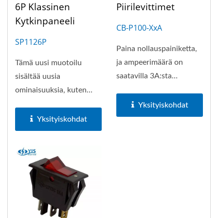
6P Klassinen
Piirilevittimet
Kytkinpaneeli
CB-P100-XxA
SP1126P
Paina nollauspainiketta,
ja ampeerimäärä on
Tämä uusi muotoilu
saatavilla 3A:sta
sisältää uusia
50A:han. UL-luokiteltu.
ominaisuuksia, kuten
Kumikuori...
virtaa säästävät LED-
Yksityiskohdat
valaistut...
Yksityiskohdat