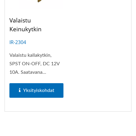
Valaistu
Keinukytkin
IR-2304
Valaistu kallakytkin,
SPST ON-OFF, DC 12V
10A. Saatavana
punaisella, vihreällä,
sinisellä...
Yksityiskohdat