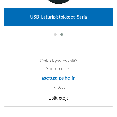
USB-Laturipistokkeet-Sarja
Onko kysymyksiä?
Soita meille :
asetus::puhelin
Kiitos.
Lisätietoja