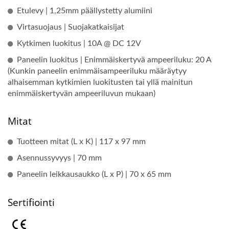
Etulevy | 1,25mm päällystetty alumiini
Virtasuojaus | Suojakatkaisijat
Kytkimen luokitus | 10A @ DC 12V
Paneelin luokitus | Enimmäiskertyvä ampeeriluku: 20 A
(Kunkin paneelin enimmäisampeeriluku määräytyy
alhaisemman kytkimien luokitusten tai yllä mainitun
enimmäiskertyvän ampeeriluvun mukaan)
Mitat
Tuotteen mitat (L x K) | 117 x 97 mm
Asennussyvyys | 70 mm
Paneelin leikkausaukko (L x P) | 70 x 65 mm
Sertifiointi