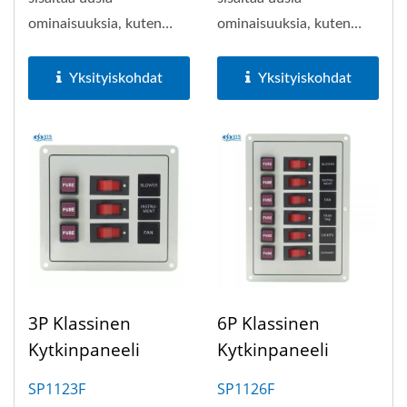
ominaisuuksia, kuten
ominaisuuksia, kuten
virtaa säästävät LED-
virtaa säästävät LED-
valaistut...
valaistut...
Yksityiskohdat
Yksityiskohdat
3P Klassinen
6P Klassinen
Kytkinpaneeli
Kytkinpaneeli
SP1123F
SP1126F