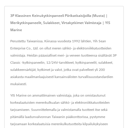
3P Klassinen Keinukytkinpaneeli Piirikatkaisijoilla (musta) |
Merikytkinpaneelit, Sulakkeet, Virtakytkimet Valmistaja | YIS
Marine
Perustettu Taiwanissa, Kiinassa vuodesta 1992 lähtien, Yih Sean
Enterprise Co., Ltd. on ollut meren sähkö- ja elektroniikkatuotteiden
valmistaja. Heidän pääasialliset meri- ja veneen tuotteensa sisältävät 3P
Classic -kytkinpaneelin, 12/24V-tarvikkeet, kytkinpaneelit, sulakkeet,
sulakkeensärkijät, kytkimet ja valot, jotka ovat palvelleet yli 200
asiakasta maailmanlaajuisesti kansainvälisten turvallisuusstandardien
mukaisesti.
YIS Marine on ammattimainen valmistaja, joka on omistautunut
korkealaatuisten merenkulkualan sähkö- ja elektroniikkatuotteiden
tarjoamiseen. Suunnittelemalla ja valmistamalla tuotteet itse sekä
pitämällä laadunvalvonnan Taiwanin pääkonttorissa, pystymme
tarjoamaan korkealaatuisia merenkulkutuotteita kilpailukykyiseen