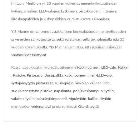
hintaan. Meillä on yli 20 vuoden kokemus merenkulkutuotteiden,
kytkinpaneelien, LED-valojen, kytkimien, pistokkeiden, liittimien,
liitoskappaleiden ja kiskopalkkien valmistuksesta Taiwanissa.
YIS Marine on tarjonnut asiakkailleen korkealaatuisia meriteollisuuden
ja veneiden sähkötuotteita, sekä edistyksellisellä teknologiolla että 33
vuoden kokemuksella, YIS Marine varmistaa, että jokaisen asiakkaan
vaatimukset täyttyvät.
Katso laadukkaat mikrolevätuotteemme
Kytkinpaneeli
,
LED-valo
,
Kytkin
,
Pistoke
,
Pistorasia
,
Bussipalkki
,
kytkinpaneeli
,
meri-LED-valo
,
syttyjänsytytin pistorasiat
,
sulakepidin
,
kiskojen välinen liitin
,
savukkeensytytin pistoke
,
napakanta
,
pohjavesipumpun kytkin
,
valaistu kytkin
,
kalvokytkinpaneeli
,
vipukytkin
,
kallistuskytkin
,
meriluokka
,
vedenpitävä
ja ota rohkeasti
Ota yhteyttä
.