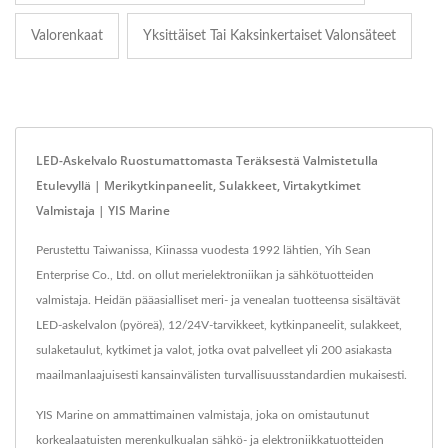
Valorenkaat
Yksittäiset Tai Kaksinkertaiset Valonsäteet
LED-Askelvalo Ruostumattomasta Teräksestä Valmistetulla
Etulevyllä | Merikytkinpaneelit, Sulakkeet, Virtakytkimet
Valmistaja | YIS Marine
Perustettu Taiwanissa, Kiinassa vuodesta 1992 lähtien, Yih Sean
Enterprise Co., Ltd. on ollut merielektroniikan ja sähkötuotteiden
valmistaja. Heidän pääasialliset meri- ja venealan tuotteensa sisältävät
LED-askelvalon (pyöreä), 12/24V-tarvikkeet, kytkinpaneelit, sulakkeet,
sulaketaulut, kytkimet ja valot, jotka ovat palvelleet yli 200 asiakasta
maailmanlaajuisesti kansainvälisten turvallisuusstandardien mukaisesti.
YIS Marine on ammattimainen valmistaja, joka on omistautunut
korkealaatuisten merenkulkualan sähkö- ja elektroniikkatuotteiden