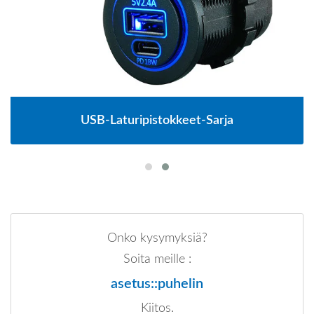
USB-Laturipistokkeet-Sarja
Onko kysymyksiä?
Soita meille :
asetus::puhelin
Kiitos.