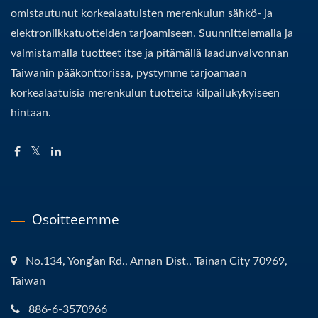
omistautunut korkealaatuisten merenkulun sähkö- ja
elektroniikkatuotteiden tarjoamiseen. Suunnittelemalla ja
valmistamalla tuotteet itse ja pitämällä laadunvalvonnan
Taiwanin pääkonttorissa, pystymme tarjoamaan
korkealaatuisia merenkulun tuotteita kilpailukykyiseen
hintaan.
Osoitteemme
No.134, Yong’an Rd., Annan Dist., Tainan City 70969,
Taiwan
886-6-3570966