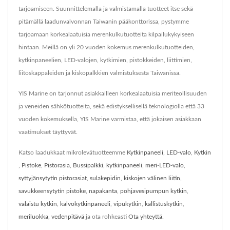
tarjoamiseen. Suunnittelemalla ja valmistamalla tuotteet itse sekä
pitämällä laadunvalvonnan Taiwanin pääkonttorissa, pystymme
tarjoamaan korkealaatuisia merenkulkutuotteita kilpailukykyiseen
hintaan. Meillä on yli 20 vuoden kokemus merenkulkutuotteiden,
kytkinpaneelien, LED-valojen, kytkimien, pistokkeiden, liittimien,
liitoskappaleiden ja kiskopalkkien valmistuksesta Taiwanissa.
YIS Marine on tarjonnut asiakkailleen korkealaatuisia meriteollisuuden
ja veneiden sähkötuotteita, sekä edistyksellisellä teknologiolla että 33
vuoden kokemuksella, YIS Marine varmistaa, että jokaisen asiakkaan
vaatimukset täyttyvät.
Katso laadukkaat mikrolevätuotteemme
Kytkinpaneeli
,
LED-valo
,
Kytkin
,
Pistoke
,
Pistorasia
,
Bussipalkki
,
kytkinpaneeli
,
meri-LED-valo
,
syttyjänsytytin pistorasiat
,
sulakepidin
,
kiskojen välinen liitin
,
savukkeensytytin pistoke
,
napakanta
,
pohjavesipumpun kytkin
,
valaistu kytkin
,
kalvokytkinpaneeli
,
vipukytkin
,
kallistuskytkin
,
meriluokka
,
vedenpitävä
ja ota rohkeasti
Ota yhteyttä
.