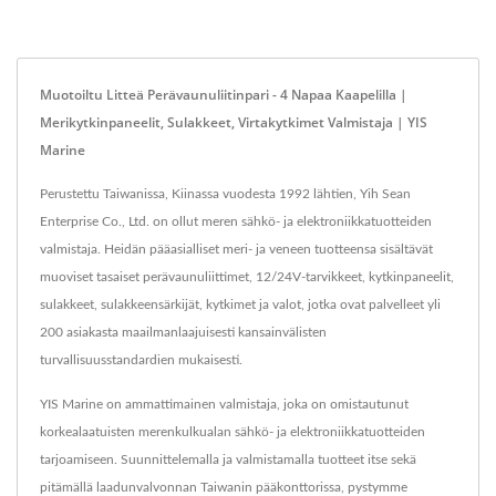
Muotoiltu Litteä Perävaunuliitinpari - 4 Napaa Kaapelilla |
Merikytkinpaneelit, Sulakkeet, Virtakytkimet Valmistaja | YIS
Marine
Perustettu Taiwanissa, Kiinassa vuodesta 1992 lähtien, Yih Sean
Enterprise Co., Ltd. on ollut meren sähkö- ja elektroniikkatuotteiden
valmistaja. Heidän pääasialliset meri- ja veneen tuotteensa sisältävät
muoviset tasaiset perävaunuliittimet, 12/24V-tarvikkeet, kytkinpaneelit,
sulakkeet, sulakkeensärkijät, kytkimet ja valot, jotka ovat palvelleet yli
200 asiakasta maailmanlaajuisesti kansainvälisten
turvallisuusstandardien mukaisesti.
YIS Marine on ammattimainen valmistaja, joka on omistautunut
korkealaatuisten merenkulkualan sähkö- ja elektroniikkatuotteiden
tarjoamiseen. Suunnittelemalla ja valmistamalla tuotteet itse sekä
pitämällä laadunvalvonnan Taiwanin pääkonttorissa, pystymme