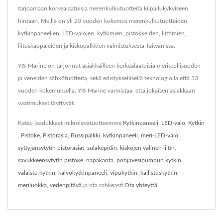
tarjoamaan korkealaatuisia merenkulkutuotteita kilpailukykyiseen
hintaan. Meillä on yli 20 vuoden kokemus merenkulkutuotteiden,
kytkinpaneelien, LED-valojen, kytkimien, pistokkeiden, liittimien,
liitoskappaleiden ja kiskopalkkien valmistuksesta Taiwanissa.
YIS Marine on tarjonnut asiakkailleen korkealaatuisia meriteollisuuden
ja veneiden sähkötuotteita, sekä edistyksellisellä teknologiolla että 33
vuoden kokemuksella, YIS Marine varmistaa, että jokaisen asiakkaan
vaatimukset täyttyvät.
Katso laadukkaat mikrolevätuotteemme
Kytkinpaneeli
,
LED-valo
,
Kytkin
,
Pistoke
,
Pistorasia
,
Bussipalkki
,
kytkinpaneeli
,
meri-LED-valo
,
syttyjänsytytin pistorasiat
,
sulakepidin
,
kiskojen välinen liitin
,
savukkeensytytin pistoke
,
napakanta
,
pohjavesipumpun kytkin
,
valaistu kytkin
,
kalvokytkinpaneeli
,
vipukytkin
,
kallistuskytkin
,
meriluokka
,
vedenpitävä
ja ota rohkeasti
Ota yhteyttä
.