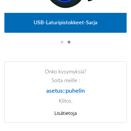
USB-Laturipistokkeet-Sarja
Onko kysymyksiä?
Soita meille :
asetus::puhelin
Kiitos.
Lisätietoja