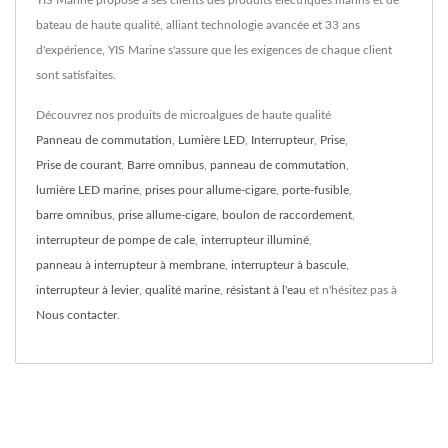
YIS Marine propose à ses clients des produits électriques marins et de
bateau de haute qualité, alliant technologie avancée et 33 ans
d'expérience, YIS Marine s'assure que les exigences de chaque client
sont satisfaites.
Découvrez nos produits de microalgues de haute qualité
Panneau de commutation
,
Lumière LED
,
Interrupteur
,
Prise
,
Prise de courant
,
Barre omnibus
,
panneau de commutation
,
lumière LED marine
,
prises pour allume-cigare
,
porte-fusible
,
barre omnibus
,
prise allume-cigare
,
boulon de raccordement
,
interrupteur de pompe de cale
,
interrupteur illuminé
,
panneau à interrupteur à membrane
,
interrupteur à bascule
,
interrupteur à levier
,
qualité marine
,
résistant à l'eau
et n'hésitez pas à
Nous contacter
.