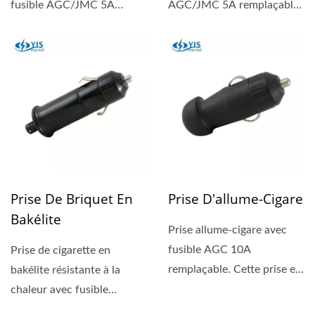
fusible AGC/JMC 5A
AGC/JMC 5A remplaçable,
remplaçable,...
et modèle robuste avec...
Prise De Briquet En
Prise D'allume-Cigare
Bakélite
Prise allume-cigare avec
fusible AGC 10A
Prise de cigarette en
remplaçable. Cette prise est
bakélite résistante à la
adaptée aux prises...
chaleur avec fusible
remplaçable AGC/JMC...