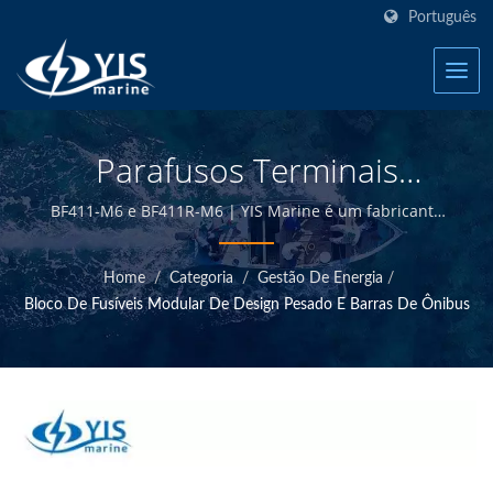
Português
Parafusos Terminais
Individuais De Alta
BF411-M6 e BF411R-M6 | YIS Marine é um fabricante
profissional dedicado a fornecer produtos elétricos e
Resistência (M6, M8, M10)
eletrônicos marítimos de alta qualidade. Ao projetar e
Home
/
Categoria
/
Gestão De Energia
/
fabricar internamente e ter controle de qualidade na
| Blocos De Fusíveis
Bloco De Fusíveis Modular De Design Pesado E Barras De Ônibus
sede de Taiwan, somos capazes de oferecer produtos
Marinhos - Fabricante De
marítimos de alta qualidade a preços competitivos.
Produtos Elétricos
Marinhos | YIS Marine