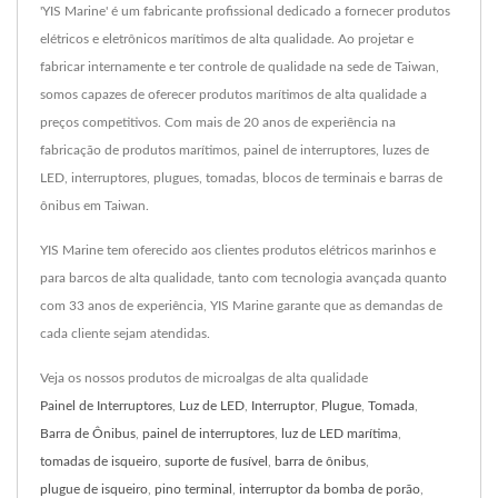
'YIS Marine' é um fabricante profissional dedicado a fornecer produtos
elétricos e eletrônicos marítimos de alta qualidade. Ao projetar e
fabricar internamente e ter controle de qualidade na sede de Taiwan,
somos capazes de oferecer produtos marítimos de alta qualidade a
preços competitivos. Com mais de 20 anos de experiência na
fabricação de produtos marítimos, painel de interruptores, luzes de
LED, interruptores, plugues, tomadas, blocos de terminais e barras de
ônibus em Taiwan.
YIS Marine tem oferecido aos clientes produtos elétricos marinhos e
para barcos de alta qualidade, tanto com tecnologia avançada quanto
com 33 anos de experiência, YIS Marine garante que as demandas de
cada cliente sejam atendidas.
Veja os nossos produtos de microalgas de alta qualidade
Painel de Interruptores
,
Luz de LED
,
Interruptor
,
Plugue
,
Tomada
,
Barra de Ônibus
,
painel de interruptores
,
luz de LED marítima
,
tomadas de isqueiro
,
suporte de fusível
,
barra de ônibus
,
plugue de isqueiro
,
pino terminal
,
interruptor da bomba de porão
,