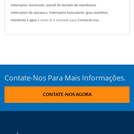
interruptor iluminado
,
painel de teclado de membrana
,
interruptor de alavanca
,
interruptor basculante
,
grau marítimo
,
resistente à água
e sinta-se à vontade para
Contacte-nos
.
Contate-Nos Para Mais Informações.
CONTATE-NOS AGORA