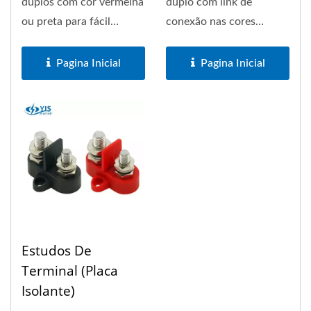
duplos com cor vermelha
duplo com link de
ou preta para fácil
conexão nas cores
codificação de cores
vermelha ou preta para
para...
fácil codificação...
Pagina Inicial
Pagina Inicial
Estudos De
Terminal (Placa
Isolante)