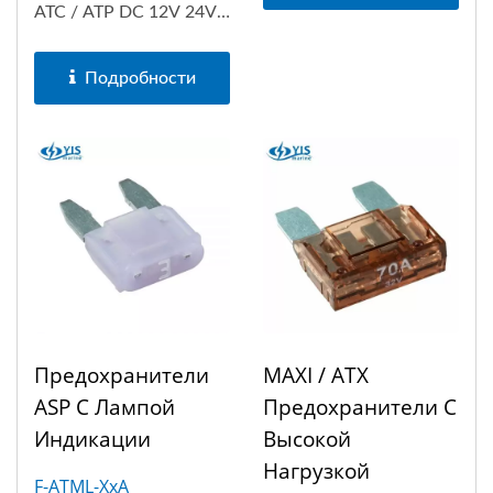
ATC / ATP DC 12V 24V с
индикаторной...
Подробности
Предохранители
MAXI / ATX
ASP С Лампой
Предохранители С
Индикации
Высокой
Нагрузкой
F-ATML-XxA