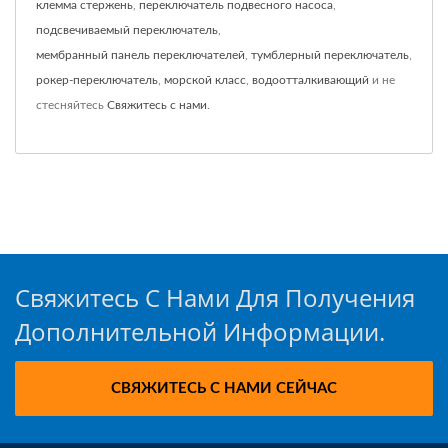
клемма стержень
,
переключатель подвесного насоса
,
подсвечиваемый переключатель
,
мембранный панель переключателей
,
тумблерный переключатель
,
рокер-переключатель
,
морской класс
,
водоотталкивающий
и не
стесняйтесь
Свяжитесь с нами
.
Свяжитесь С Нами Для Получения
Дополнительной Информации.
СВЯЖИТЕСЬ С НАМИ СЕЙЧАС