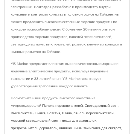
электроники. Благодаря разработке и производству внутри
компании и контролю качества в головном офисе на Тайване, мы
можем предложить высококачественные морские продукты по
конкурентоспособным ценам. С более чем 20-летним опытом
производства морских продуктов, панелей переключателей,
светодиодных ламп, выключателей, розеток, клеммных колодок и
шинных разъемов на Тайване.
YIS Marine предлагает клиентам высококачественные морские и
лодочные электрические продукты, используя передовые
технологии и 33-летний опыт, YIS Marine гарантирует
удовлетворение требований каждого клиента.
Посмотрите наши продукты высокого качества из
микроводорослей
Панель переключателей
,
Светодиодный свет
,
Выключатель
,
Вилка
,
Розетка
,
Шина
,
панель переключателей
,
морской светодиодный свет
,
гнезда для зажигалок
,
предохранитель держатель
,
шинная шина
,
зажигалка для сигарет
,