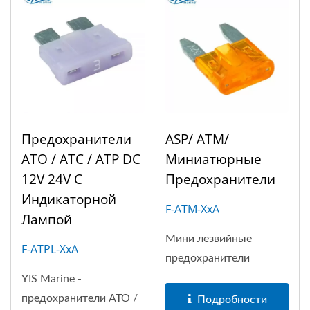
Предохранители
ASP/ ATM/
ATO / ATC / ATP DC
Миниатюрные
12V 24V С
Предохранители
Индикаторной
F-ATM-XxA
Лампой
Мини лезвийные
F-ATPL-XxA
предохранители
YIS Marine -
предохранители ATO /
Подробности