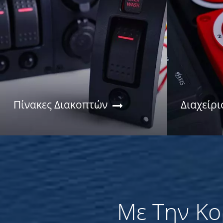
Πίνακες Διακοπτών
Διαχείρι
Με Την Κο