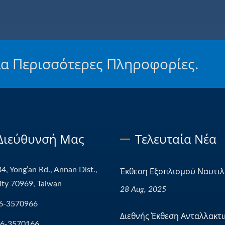
ια Περισσότερες Πληροφορίες.
Διεύθυνσή Μας
Τελευταία Νέα
4, Yong’an Rd., Annan Dist.,
Έκθεση Εξοπλισμού Ναυτιλί
ity 70969, Taiwan
28 Aug, 2025
6-3570966
Διεθνής Έκθεση Ανταλλακτικ
-6-3570166