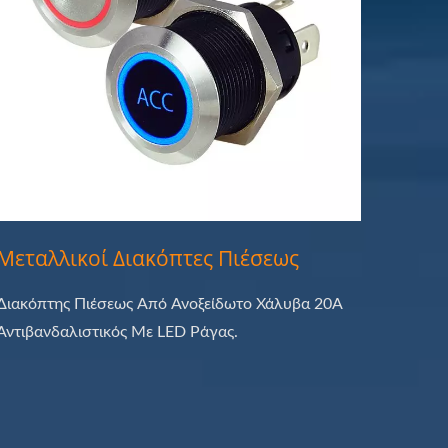
Μεταλλικοί Διακόπτες Πιέσεως
Διακόπτης Πιέσεως Από Ανοξείδωτο Χάλυβα 20A
Αντιβανδαλιστικός Με LED Ράγας.