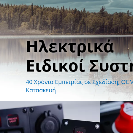
Ηλεκτρικά
Ειδικοί Συσ
​40 Χρόνια Εμπειρίας σε Σχεδίαση, OE
Κατασκευή