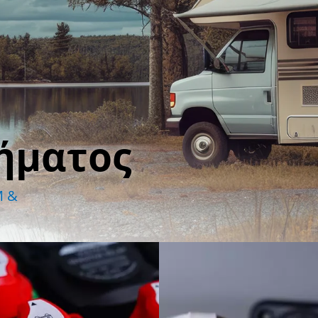
τήματος
M &