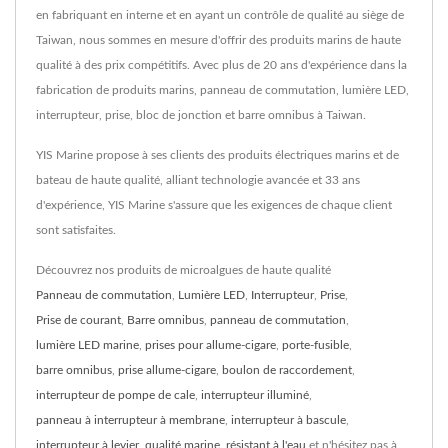
en fabriquant en interne et en ayant un contrôle de qualité au siège de
Taiwan, nous sommes en mesure d'offrir des produits marins de haute
qualité à des prix compétitifs. Avec plus de 20 ans d'expérience dans la
fabrication de produits marins, panneau de commutation, lumière LED,
interrupteur, prise, bloc de jonction et barre omnibus à Taiwan.
YIS Marine propose à ses clients des produits électriques marins et de
bateau de haute qualité, alliant technologie avancée et 33 ans
d'expérience, YIS Marine s'assure que les exigences de chaque client
sont satisfaites.
Découvrez nos produits de microalgues de haute qualité
Panneau de commutation
,
Lumière LED
,
Interrupteur
,
Prise
,
Prise de courant
,
Barre omnibus
,
panneau de commutation
,
lumière LED marine
,
prises pour allume-cigare
,
porte-fusible
,
barre omnibus
,
prise allume-cigare
,
boulon de raccordement
,
interrupteur de pompe de cale
,
interrupteur illuminé
,
panneau à interrupteur à membrane
,
interrupteur à bascule
,
interrupteur à levier
,
qualité marine
,
résistant à l'eau
et n'hésitez pas à