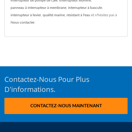
interrupteur de pompe de cale
,
interrupteur illuminé
,
panneau à interrupteur à membrane
,
interrupteur à bascule
,
interrupteur à levier
,
qualité marine
,
résistant à l'eau
et n'hésitez pas à
Nous contacter
.
Contactez-Nous Pour Plus
D'informations.
CONTACTEZ-NOUS MAINTENANT