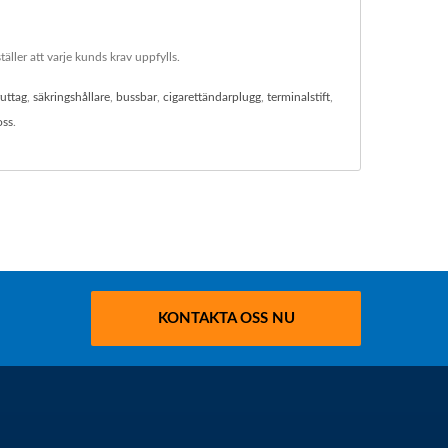
ller att varje kunds krav uppfylls.
ruttag
,
säkringshållare
,
bussbar
,
cigarettändarplugg
,
terminalstift
,
oss
.
KONTAKTA OSS NU