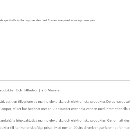
 Produkter Och Tillbehör | YIS Marine
d. varit en tillverkare av marina elektriska och elektroniska produkter.Deras huvudsa
h lampor, vilket har betjänat mer än 200 kunder över hela världen med internationella 
illhandahålla högkvalitativa marina elektriska och elektroniska produkter. Genom att desi
ukter till konkurrenskraftiga priser. Med mer än 20 års tillverkningserfarenhet för ma