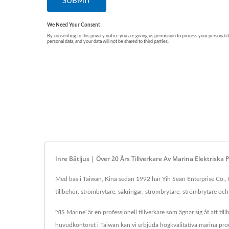
Inre Båtljus | Över 20 Års Tillverkare Av Marina Elektriska
Med bas i Taiwan, Kina sedan 1992 har Yih Sean Enterprise Co., Lt
tillbehör, strömbrytare, säkringar, strömbrytare, strömbrytare oc
'YIS Marine' är en professionell tillverkare som ägnar sig åt att t
huvudkontoret i Taiwan kan vi erbjuda högkvalitativa marina prod