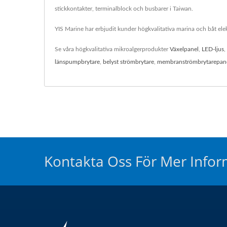
stickkontakter, terminalblock och busbarer i Taiwan.
YIS Marine har erbjudit kunder högkvalitativa marina och båt elek
Se våra högkvalitativa mikroalgerprodukter
Växelpanel
,
LED-ljus
,
länspumpbrytare
,
belyst strömbrytare
,
membranströmbrytarepan
Kontakta Oss För Mer Infor