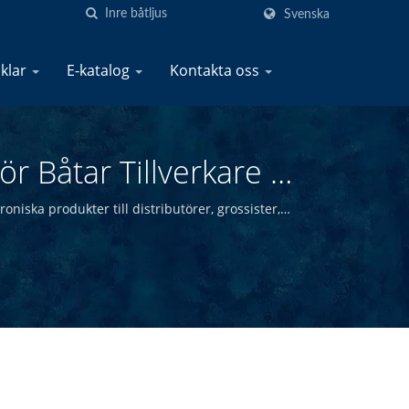
Svenska
iklar
E-katalog
Kontakta oss
r Båtar Tillverkare |
oniska produkter till distributörer, grossister,
r.