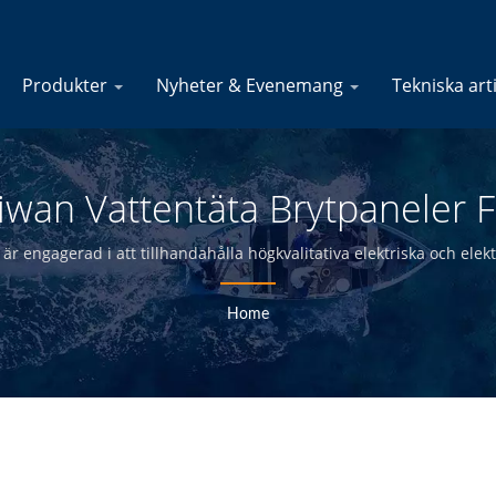
Produkter
Nyheter & Evenemang
Tekniska art
aiwan Vattentäta Brytpaneler Fö
YIS Marine
är engagerad i att tillhandahålla högkvalitativa elektriska och elektr
terförsäljare och båtbyggare inom den marina industrin i över 30 å
Home