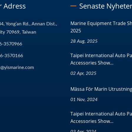
r Adress
Senaste Nyhete
Marine Equipment Trade S
4, Yong’an Rd., Annan Dist.,
2025
ity 70969, Taiwan
28 Aug, 2025
6-3570966
Taipei International Auto P
-6-3570166
Accessories Show...
s@yismarine.com
02 Apr, 2025
Mässa För Marin Utrustnin
01 Nov, 2024
Taipei International Auto P
Accessories Show...
03 Apr, 2024