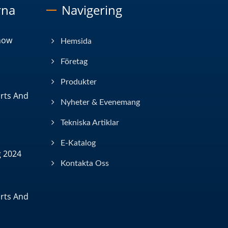
rna
Navigering
how
Hemsida
Företag
Produkter
arts And
Nyheter & Evenemang
Tekniska Artiklar
E-Katalog
g 2024
Kontakta Oss
arts And