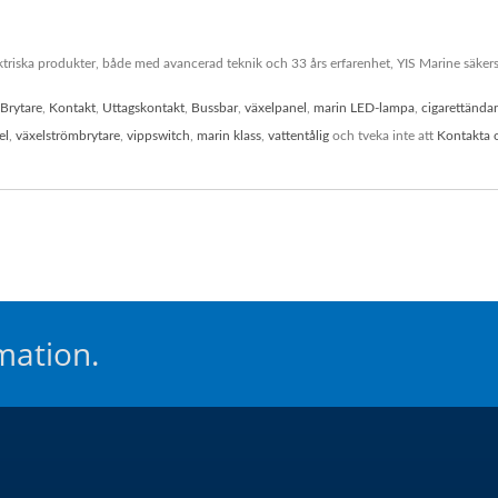
triska produkter, både med avancerad teknik och 33 års erfarenhet, YIS Marine säkerstä
Brytare
,
Kontakt
,
Uttagskontakt
,
Bussbar
,
växelpanel
,
marin LED-lampa
,
cigarettända
el
,
växelströmbrytare
,
vippswitch
,
marin klass
,
vattentålig
och tveka inte att
Kontakta 
mation.