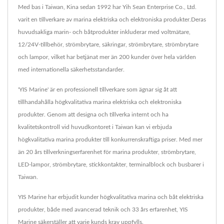
Med bas i Taiwan, Kina sedan 1992 har Yih Sean Enterprise Co., Ltd.
varit en tillverkare av marina elektriska och elektroniska produkter.Deras
huvudsakliga marin- och båtprodukter inkluderar med voltmätare,
12/24V-tillbehör, strömbrytare, säkringar, strömbrytare, strömbrytare
och lampor, vilket har betjänat mer än 200 kunder över hela världen
med internationella säkerhetsstandarder.
'YIS Marine' är en professionell tillverkare som ägnar sig åt att
tillhandahålla högkvalitativa marina elektriska och elektroniska
produkter. Genom att designa och tillverka internt och ha
kvalitetskontroll vid huvudkontoret i Taiwan kan vi erbjuda
högkvalitativa marina produkter till konkurrenskraftiga priser. Med mer
än 20 års tillverkningserfarenhet för marina produkter, strömbrytare,
LED-lampor, strömbrytare, stickkontakter, terminalblock och busbarer i
Taiwan.
YIS Marine har erbjudit kunder högkvalitativa marina och båt elektriska
produkter, både med avancerad teknik och 33 års erfarenhet, YIS
Marine säkerställer att varje kunds krav uppfylls.