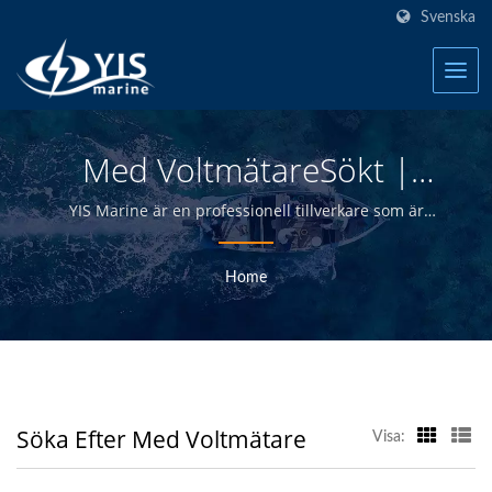
Svenska
Med VoltmätareSökt |
Taiwan Vattentäta
YIS Marine är en professionell tillverkare som är
engagerad i att tillhandahålla högkvalitativa elektriska
Brytpaneler För Båtar
och elektroniska produkter till distributörer, grossister,
Home
återförsäljare och båtbyggare inom den marina
Tillverkare | YIS Marine
industrin i över 30 år.
Söka Efter Med Voltmätare
Visa: