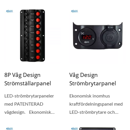
inomhus
inomhus
kraftfördelningspanel...
kraftfördelningspanel...
8P Våg Design
Våg Design
Strömställarpanel
Strömbrytarpanel
LED-strömbrytarpaneler
Ekonomisk inomhus
med PATENTERAD
kraftfördelningspanel med
vågdesign. Ekonomisk
LED-strömbrytare och
inomhus
tryckåterställningsbrytare....
kraftfördelningspanel...