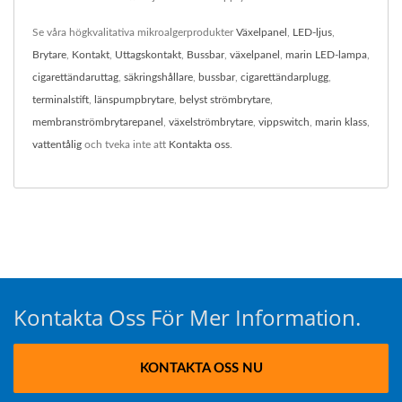
Se våra högkvalitativa mikroalgerprodukter
Växelpanel
,
LED-ljus
,
Brytare
,
Kontakt
,
Uttagskontakt
,
Bussbar
,
växelpanel
,
marin LED-lampa
,
cigarettändaruttag
,
säkringshållare
,
bussbar
,
cigarettändarplugg
,
terminalstift
,
länspumpbrytare
,
belyst strömbrytare
,
membranströmbrytarepanel
,
växelströmbrytare
,
vippswitch
,
marin klass
,
vattentålig
och tveka inte att
Kontakta oss
.
Kontakta Oss För Mer Information.
KONTAKTA OSS NU